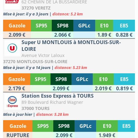
62 CHEMIN DE LA BUSSARDIERE
37270 VERETZ
Mise à jour: il y a 3 jours
|
distance: 5.2 km
Gazole
SP95
SP98
GPLc
E10
E85
2.099 €
2.066 €
1.89 €
0.828 €
Super U MONTLOUIS à MONTLOUIS-SUR-
LOIRE
Avenue Victor Laloux
37270 MONTLOUIS-SUR-LOIRE
Mise à jour: il y a 14 jours
|
distance: 5.23 km
Gazole
SP95
SP98
GPLc
E10
E85
2.179 €
2.099 €
2.019 €
0.819 €
Station Esso Express à TOURS
89 Boulevard Richard Wagner
37000 TOURS
Mise à jour hier
|
distance: 5.28 km
Gazole
SP95
SP98
GPLc
E10
E85
RUPTURE
2.099 €
1.949 €