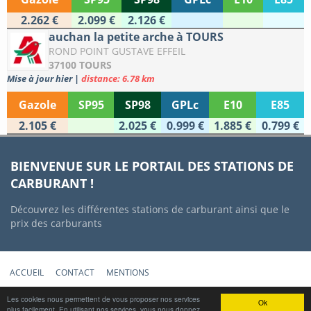
2.262 €
2.099 €
2.126 €
auchan la petite arche à TOURS
ROND POINT GUSTAVE EFFEIL
37100 TOURS
Mise à jour hier
|
distance: 6.78 km
Gazole
SP95
SP98
GPLc
E10
E85
2.105 €
2.025 €
0.999 €
1.885 €
0.799 €
BIENVENUE SUR LE PORTAIL DES STATIONS DE
CARBURANT !
Découvrez les différentes stations de carburant ainsi que le
prix des carburants
ACCUEIL
CONTACT
MENTIONS
Copyright © 2012-2022 Stations-Carburant.com / v5.0.0 (29/06/2022)
Les cookies nous permettent de vous proposer nos services
Ok
plus facilement. En utilisant nos services, vous nous donnez
Prix des carburants mis à jour quotidiennement à partir des données