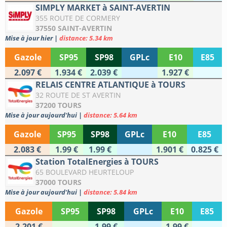
SIMPLY MARKET à SAINT-AVERTIN
355 ROUTE DE CORMERY
37550 SAINT-AVERTIN
Mise à jour hier
|
distance: 5.34 km
Gazole
SP95
SP98
GPLc
E10
E85
2.097 €
1.934 €
2.039 €
1.927 €
RELAIS CENTRE ATLANTIQUE à TOURS
32 ROUTE DE ST AVERTIN
37200 TOURS
Mise à jour aujourd'hui
|
distance: 5.64 km
Gazole
SP95
SP98
GPLc
E10
E85
2.083 €
1.99 €
1.99 €
1.901 €
0.825 €
Station TotalEnergies à TOURS
65 BOULEVARD HEURTELOUP
37000 TOURS
Mise à jour aujourd'hui
|
distance: 5.84 km
Gazole
SP95
SP98
GPLc
E10
E85
2.201 €
1.99 €
1.99 €