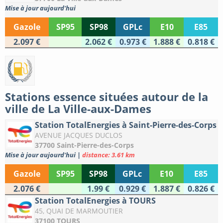
Mise à jour aujourd'hui
Gazole
SP95
SP98
GPLc
E10
E85
2.097 €
2.062 €
0.973 €
1.888 €
0.818 €
Stations essence situées autour de la
ville de La Ville-aux-Dames
Station TotalEnergies à Saint-Pierre-des-Corps
AVENUE JACQUES DUCLOS
37700 Saint-Pierre-des-Corps
Mise à jour aujourd'hui
|
distance: 3.61 km
Gazole
SP95
SP98
GPLc
E10
E85
2.076 €
1.99 €
0.929 €
1.887 €
0.826 €
Station TotalEnergies à TOURS
45, QUAI DE MARMOUTIER
37100 TOURS