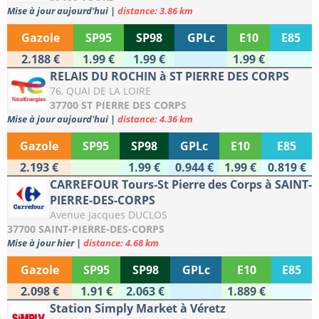
Mise à jour aujourd'hui
|
distance: 3.86 km
Gazole
SP95
SP98
GPLc
E10
E85
2.188 €
1.99 €
1.99 €
1.99 €
RELAIS DU ROCHIN à ST PIERRE DES CORPS
76, QUAI DE LA LOIRE
37700 ST PIERRE DES CORPS
Mise à jour aujourd'hui
|
distance: 4.36 km
Gazole
SP95
SP98
GPLc
E10
E85
2.193 €
1.99 €
0.944 €
1.99 €
0.819 €
CARREFOUR Tours-St Pierre des Corps à SAINT-
PIERRE-DES-CORPS
Avenue Jacques DUCLOS
37700 SAINT-PIERRE-DES-CORPS
Mise à jour hier
|
distance: 4.68 km
Gazole
SP95
SP98
GPLc
E10
E85
2.098 €
1.91 €
2.063 €
1.889 €
Station Simply Market à Véretz