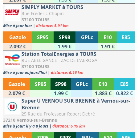
SIMPLY MARKET à TOURS
Rue Frédéric Chopin
37100 TOURS
Mise à jour hier
|
distance: 5.91 km
Gazole
SP95
SP98
GPLc
E10
E85
2.092 €
1.99 €
1.91 €
Station TotalEnergies à TOURS
RUE ABEL GANCE - ZAC DE L'AEROGA
37100 TOURS
Mise à jour aujourd'hui
|
distance: 6.16 km
Gazole
SP95
SP98
GPLc
E10
E85
2.079 €
1.99 €
1.883 €
0.822 €
Super U VERNOU SUR BRENNE à Vernou-sur-
Brenne
25 Rue du Professeur Robert Debré
37210 Vernou-sur-Brenne
Mise à jour: il y a 8 jours
|
distance: 6.19 km
Gazole
SP95
SP98
GPLc
E10
E85