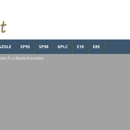
AZOLE
SP95
SP98
GPLC
E10
E85
rant À La Baule-Escoublac