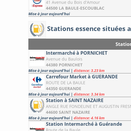
41 Avenue du Bois d'Amour
44500 LA BAULE-ESCOUBLAC
Mise à jour aujourd'hui
Stations essence situées a
Statio
Intermarché à PORNICHET
Avenue du Baulois
44380 PORNICHET
Mise à jour aujourd'hui
|
distance: 3.23 km
Carrefour Market à GUERANDE
ROUTE DE LA BAULE
44350 GUERANDE
Mise à jour aujourd'hui
|
distance: 3.34 km
Station à SAINT NAZAIRE
ANGLE RUE FONDELINE ET AUGUSTIN FRES
44600 SAINT NAZAIRE
Mise à jour aujourd'hui
|
distance: 4.16 km
Station Intermarché à Guérande
Route de la Baule