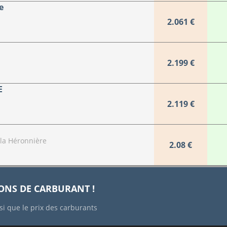
e
2.061 €
2.199 €
E
2.119 €
la Héronnière
2.08 €
IONS DE CARBURANT !
si que le prix des carburants