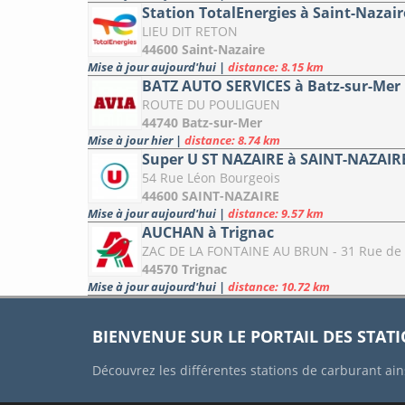
Station TotalEnergies à Saint-Nazair
LIEU DIT RETON
44600 Saint-Nazaire
Mise à jour aujourd'hui
|
distance: 8.15 km
BATZ AUTO SERVICES à Batz-sur-Mer
ROUTE DU POULIGUEN
44740 Batz-sur-Mer
Mise à jour hier
|
distance: 8.74 km
Super U ST NAZAIRE à SAINT-NAZAIR
54 Rue Léon Bourgeois
44600 SAINT-NAZAIRE
Mise à jour aujourd'hui
|
distance: 9.57 km
AUCHAN à Trignac
ZAC DE LA FONTAINE AU BRUN - 31 Rue de 
44570 Trignac
Mise à jour aujourd'hui
|
distance: 10.72 km
BIENVENUE SUR LE PORTAIL DES STAT
Découvrez les différentes stations de carburant ain