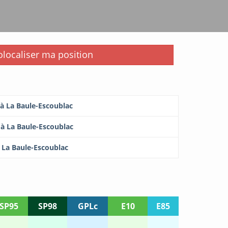
i
localiser ma position
 à La Baule-Escoublac
 à La Baule-Escoublac
à La Baule-Escoublac
SP95
SP98
GPLc
E10
E85