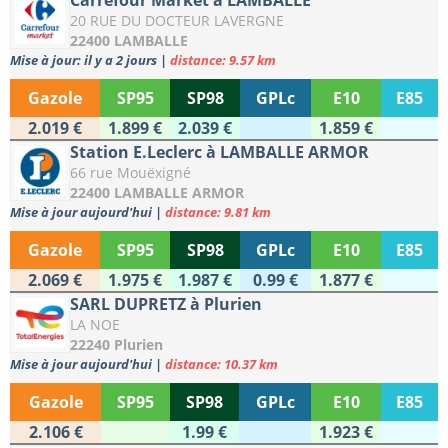
Carrefour Market à LAMBALLE
20 RUE DU DOCTEUR LAVERGNE
22400 LAMBALLE
Mise à jour: il y a 2 jours
|
distance: 9.57 km
Gazole
SP95
SP98
GPLc
E10
E85
2.019 €
1.899 €
2.039 €
1.859 €
Station E.Leclerc à LAMBALLE ARMOR
66 rue Mouëxigné
22400 LAMBALLE ARMOR
Mise à jour aujourd'hui
|
distance: 9.81 km
Gazole
SP95
SP98
GPLc
E10
E85
2.069 €
1.975 €
1.987 €
0.99 €
1.877 €
SARL DUPRETZ à Plurien
LA NOE
22240 Plurien
Mise à jour aujourd'hui
|
distance: 10.37 km
Gazole
SP95
SP98
GPLc
E10
E85
2.106 €
1.99 €
1.923 €