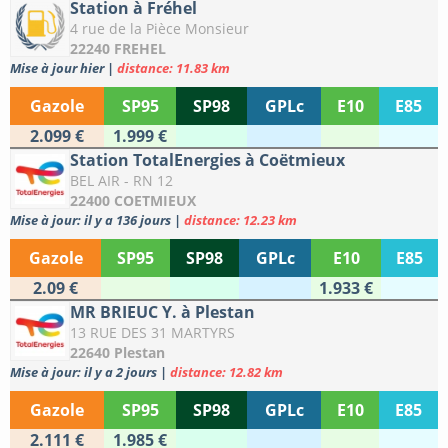
Station à Fréhel
4 rue de la Pièce Monsieur
22240 FREHEL
Mise à jour hier
|
distance: 11.83 km
Gazole
SP95
SP98
GPLc
E10
E85
2.099 €
1.999 €
Station TotalEnergies à Coëtmieux
BEL AIR - RN 12
22400 COETMIEUX
Mise à jour: il y a 136 jours
|
distance: 12.23 km
Gazole
SP95
SP98
GPLc
E10
E85
2.09 €
1.933 €
MR BRIEUC Y. à Plestan
13 RUE DES 31 MARTYRS
22640 Plestan
Mise à jour: il y a 2 jours
|
distance: 12.82 km
Gazole
SP95
SP98
GPLc
E10
E85
2.111 €
1.985 €