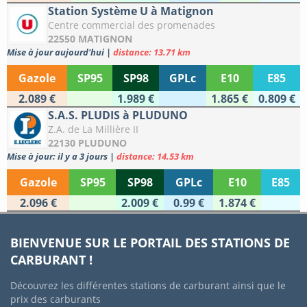
Station Système U à Matignon
Centre commercial des promenades
22550 MATIGNON
Mise à jour aujourd'hui
|
distance: 13.71 km
Gazole
SP95
SP98
GPLc
E10
E85
2.089 €
1.989 €
1.865 €
0.809 €
S.A.S. PLUDIS à PLUDUNO
Z.A. de La Millière II
22130 PLUDUNO
Mise à jour: il y a 3 jours
|
distance: 14.53 km
Gazole
SP95
SP98
GPLc
E10
E85
2.096 €
2.009 €
0.99 €
1.874 €
BIENVENUE SUR LE PORTAIL DES STATIONS DE
CARBURANT !
Découvrez les différentes stations de carburant ainsi que le
prix des carburants