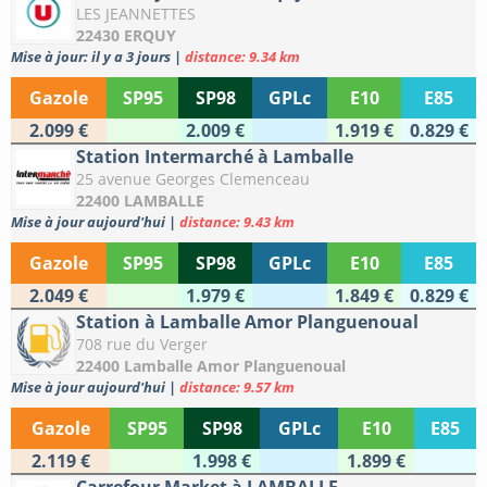
LES JEANNETTES
22430 ERQUY
Mise à jour: il y a 3 jours
|
distance: 9.34 km
Gazole
SP95
SP98
GPLc
E10
E85
2.099 €
2.009 €
1.919 €
0.829 €
Station Intermarché à Lamballe
25 avenue Georges Clemenceau
22400 LAMBALLE
Mise à jour aujourd'hui
|
distance: 9.43 km
Gazole
SP95
SP98
GPLc
E10
E85
2.049 €
1.979 €
1.849 €
0.829 €
Station à Lamballe Amor Planguenoual
708 rue du Verger
22400 Lamballe Amor Planguenoual
Mise à jour aujourd'hui
|
distance: 9.57 km
Gazole
SP95
SP98
GPLc
E10
E85
2.119 €
1.998 €
1.899 €