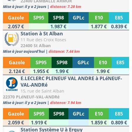
22400 LAMBALLE ARMOR
Mise à jour: il y a 2 jours
|
distance: 7.28 km
Gazole
SP95
SP98
GPLc
E10
E85
2.057 €
1.987 €
1.877 €
0.839 €
Station à St Alban
11 Rue des Croix Roses
22400 St Alban
Mise à jour aujourd'hui
|
distance: 7.44 km
Gazole
SP95
SP98
GPLc
E10
E85
2.124 €
1.955 €
1.99 €
1.99 €
E.LECLERC PLENEUF VAL ANDRE à PLéNEUF-
VAL-ANDRé
15, rue de Saint Alban
22370 PLéNEUF-VAL-ANDRé
Mise à jour: il y a 2 jours
|
distance: 7.94 km
Gazole
SP95
SP98
GPLc
E10
E85
2.059 €
1.919 €
1.859 €
0.809 €
Station Système U à Erquy