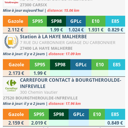
27300 CARSIX
Mise à jour aujourd'hui
|
distance: 15.06 km
Gazole
SP95
SP98
GPLc
E10
E85
2.112 €
1.99 €
1.024 €
1.931 €
0.829 €
Station à LA HAYE MALHERBE
7 RUE DU CARBONNIER GARAGE DU CARBONNIER
27400 LA HAYE MALHERBE
Mise à jour: il y a 2 jours
|
distance: 17.09 km
Gazole
SP95
SP98
GPLc
E10
E85
2.173 €
1.99 €
CARREFOUR CONTACT à BOURGTHEROULDE-
INFREVILLE
300 Chemin Vautier
27520 BOURGTHEROULDE-INFREVILLE
Mise à jour: il y a 2 jours
|
distance: 17.96 km
Gazole
SP95
SP98
GPLc
E10
E85
2.159 €
2.019 €
0.849 €