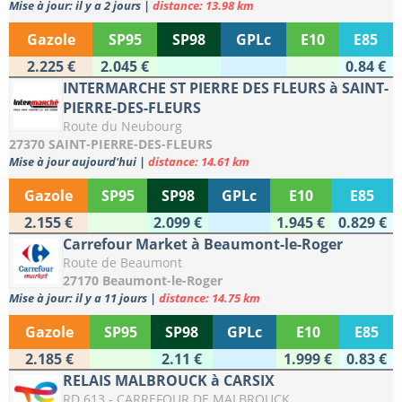
Mise à jour: il y a 2 jours
|
distance: 13.98 km
Gazole
SP95
SP98
GPLc
E10
E85
2.225 €
2.045 €
0.84 €
INTERMARCHE ST PIERRE DES FLEURS à SAINT-
PIERRE-DES-FLEURS
Route du Neubourg
27370 SAINT-PIERRE-DES-FLEURS
Mise à jour aujourd'hui
|
distance: 14.61 km
Gazole
SP95
SP98
GPLc
E10
E85
2.155 €
2.099 €
1.945 €
0.829 €
Carrefour Market à Beaumont-le-Roger
Route de Beaumont
27170 Beaumont-le-Roger
Mise à jour: il y a 11 jours
|
distance: 14.75 km
Gazole
SP95
SP98
GPLc
E10
E85
2.185 €
2.11 €
1.999 €
0.83 €
RELAIS MALBROUCK à CARSIX
RD 613 - CARREFOUR DE MALBROUCK