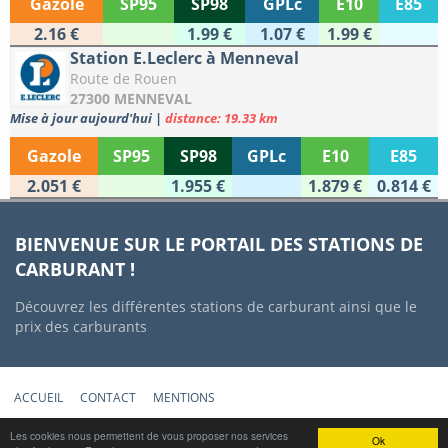
Gazole
SP95
SP98
GPLc
E10
E85
2.16 €
1.99 €
1.07 €
1.99 €
Station E.Leclerc à Menneval
Route de Rouen
27300 MENNEVAL
Mise à jour aujourd'hui
|
distance: 19.33 km
Gazole
SP95
SP98
GPLc
E10
E85
2.051 €
1.955 €
1.879 €
0.814 €
BIENVENUE SUR LE PORTAIL DES STATIONS DE
CARBURANT !
Découvrez les différentes stations de carburant ainsi que le
prix des carburants
ACCUEIL
CONTACT
MENTIONS
Copyright © 2012-2022 Stations-Carburant.com / v5.0.0 (29/06/2022)
Les cookies nous permettent de vous proposer nos services
Ok