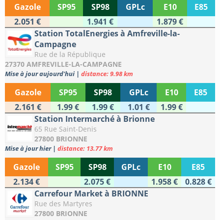
Gazole
SP95
SP98
GPLc
E10
E85
2.051 €
1.941 €
1.879 €
Station TotalEnergies à Amfreville-la-
Campagne
Rue de la République
27370 AMFREVILLE-LA-CAMPAGNE
Mise à jour aujourd'hui
|
distance: 9.98 km
Gazole
SP95
SP98
GPLc
E10
E85
2.161 €
1.99 €
1.99 €
1.01 €
1.99 €
Station Intermarché à Brionne
65 Rue Saint-Denis
27800 BRIONNE
Mise à jour hier
|
distance: 13.77 km
Gazole
SP95
SP98
GPLc
E10
E85
2.134 €
2.075 €
1.958 €
0.828 €
Carrefour Market à BRIONNE
Rue des Martyres
27800 BRIONNE