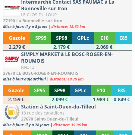
Intermarché Contact SAS PAUMAC à La
Bonneville-sur-Iton
LE CLOS DU LOUP
27190 La Bonneville-sur-Iton
Mise à jour: il y a 8 jours
|
distance: 18.62 km
Gazole
SP95
SP98
GPLc
E10
E85
2.279 €
2.179 €
2.069 €
SIMPLY MARKET à LE BOSC-ROGER-EN-
ROUMOIS
RN313
27670 LE BOSC-ROGER-EN-ROUMOIS
Mise à jour aujourd'hui
|
distance: 18.79 km
Gazole
SP95
SP98
GPLc
E10
E85
2.159 €
2.099 €
1.989 €
0.849 €
Station à Saint-Ouen-du-Tilleul
18 rue des canadiens
27670 Saint-Ouen-du-Tilleul
Mise à jour: il y a 78 jours
|
distance: 19.06 km