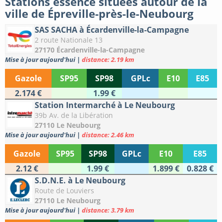
Stations essence situées autour de la
ville de Épreville-près-le-Neubourg
SAS SACHA à Écardenville-la-Campagne
2 route Nationale 13
27170 Écardenville-la-Campagne
Mise à jour aujourd'hui
|
distance: 2.19 km
Gazole
SP95
SP98
GPLc
E10
E85
2.174 €
1.99 €
Station Intermarché à Le Neubourg
39b Av. de la Libération
27110 Le Neubourg
Mise à jour aujourd'hui
|
distance: 2.46 km
Gazole
SP95
SP98
GPLc
E10
E85
2.12 €
1.99 €
1.899 €
0.828 €
S.D.N.E. à Le Neubourg
Route de Louviers
27110 Le Neubourg
Mise à jour aujourd'hui
|
distance: 3.79 km