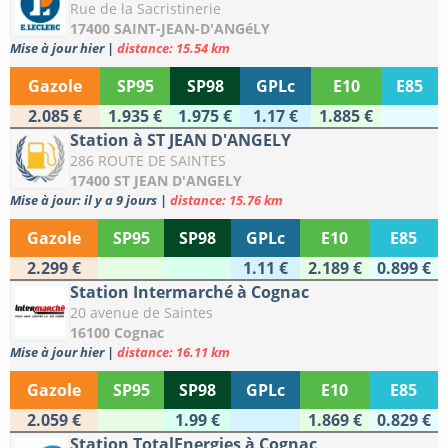
Rue de la Sacristinerie
17400 SAINT-JEAN-D'ANGéLY
Mise à jour hier
|
distance: 15.54 km
Gazole
SP95
SP98
GPLc
E10
E85
2.085 €
1.935 €
1.975 €
1.17 €
1.885 €
Station à ST JEAN D'ANGELY
286 ROUTE DE SAINTES
17400 ST JEAN D'ANGELY
Mise à jour: il y a 9 jours
|
distance: 15.76 km
Gazole
SP95
SP98
GPLc
E10
E85
2.299 €
1.11 €
2.189 €
0.899 €
Station Intermarché à Cognac
20 avenue de Saintes
16100 Cognac
Mise à jour hier
|
distance: 16.11 km
Gazole
SP95
SP98
GPLc
E10
E85
2.059 €
1.99 €
1.869 €
0.829 €
Station TotalEnergies à Cognac