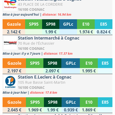
43 PLACE DE LA CORDERIE
16100 COGNAC
Mise à jour aujourd'hui
|
distance: 16.94 km
Gazole
SP95
SP98
GPLc
E10
E85
2.142 €
1.99 €
1.974 €
0.824 €
Station Intermarché à Cognac
70 Rue de l'Échassier
16100 COGNAC
Mise à jour: il y a 7 jours
|
distance: 17.37 km
Gazole
SP95
SP98
GPLc
E10
E85
2.197 €
2.097 €
1.995 €
Station E.Leclerc à Cognac
105 Rue Basse Saint-Martin
16100 COGNAC
Mise à jour hier
|
distance: 17.6 km
Gazole
SP95
SP98
GPLc
E10
E85
2.045 €
1.969 €
1.99 €
0.939 €
1.869 €