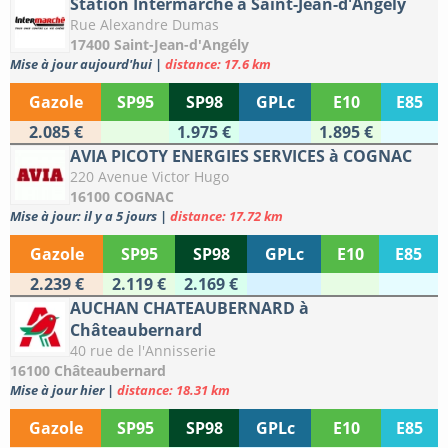
Station Intermarché à Saint-Jean-d'Angély
Rue Alexandre Dumas
17400 Saint-Jean-d'Angély
Mise à jour aujourd'hui
|
distance: 17.6 km
Gazole
SP95
SP98
GPLc
E10
E85
2.085 €
1.975 €
1.895 €
AVIA PICOTY ENERGIES SERVICES à COGNAC
220 Avenue Victor Hugo
16100 COGNAC
Mise à jour: il y a 5 jours
|
distance: 17.72 km
Gazole
SP95
SP98
GPLc
E10
E85
2.239 €
2.119 €
2.169 €
AUCHAN CHATEAUBERNARD à
Châteaubernard
40 rue de l'Annisserie
16100 Châteaubernard
Mise à jour hier
|
distance: 18.31 km
Gazole
SP95
SP98
GPLc
E10
E85