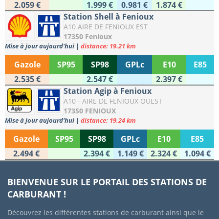
2.059 €
1.999 €
0.981 €
1.874 €
Station Shell à Fenioux
A10 AIRE DE FENIOUX EST
17350 Fenioux
Mise à jour aujourd'hui
|
distance: 19.21 km
Gazole
SP95
SP98
GPLc
E10
E85
2.535 €
2.547 €
2.397 €
Station Agip à Fenioux
A10 - AIRE DE FENIOUX OUEST
17350 FENIOUX
Mise à jour aujourd'hui
|
distance: 19.24 km
Gazole
SP95
SP98
GPLc
E10
E85
2.494 €
2.394 €
1.149 €
2.324 €
1.094 €
BIENVENUE SUR LE PORTAIL DES STATIONS DE
CARBURANT !
Découvrez les différentes stations de carburant ainsi que le