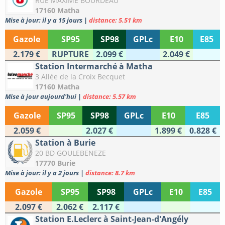
RUE MAXIME BOURDEAU
17160 Matha
Mise à jour: il y a 15 jours
|
distance: 5.51 km
Gazole
SP95
SP98
GPLc
E10
E85
2.179 €
RUPTURE
2.099 €
2.049 €
Station Intermarché à Matha
3 Allée de la Croix Becquet
17160 Matha
Mise à jour aujourd'hui
|
distance: 5.57 km
Gazole
SP95
SP98
GPLc
E10
E85
2.059 €
2.027 €
1.899 €
0.828 €
Station à Burie
20 BD GOULEBENEZE
17770 Burie
Mise à jour: il y a 2 jours
|
distance: 8.7 km
Gazole
SP95
SP98
GPLc
E10
E85
2.097 €
2.062 €
2.117 €
Station E.Leclerc à Saint-Jean-d'Angély