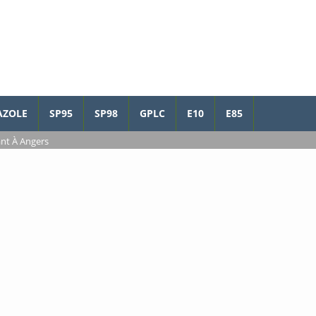
AZOLE
SP95
SP98
GPLC
E10
E85
ant À Angers