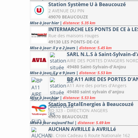
Station Système U à Beaucouzé
2 AVENUE DU PIN
49070 BEAUCOUZE
Mise à jour hier
|
distance: 5.35 km
INTERMARCHE LES PONTS DE CE à LE
Rue des maisons rouges
49130 LES PONTS-DE-Cé
Mise à jour: il y a 2 jours
|
distance: 5.45 km
SARL N.L.S à Saint-Sylvain-d
AIRE DES PORTES D'ANGERS NORD
49480 Saint-Sylvain-d'Anjou
Mise à jour: il y a 9 jours
|
distance: 5.53 km
BP A11 AIRE DES PORTES D'AN
A11 Aire des portes d'Angers
49480 saint sylvain d'anjou
Mise à jour hier
|
distance: 5.53 km
Station TotalEnergies à Beaucouzé
RD 323 - DIRECTION ANGERS
49070 BEAUCOUZE
Mise à jour aujourd'hui
|
distance: 5.69 km
AUCHAN AVRILLE à AVRILLé
Z.I. Croix Cadeau 6 Route Nationale 162