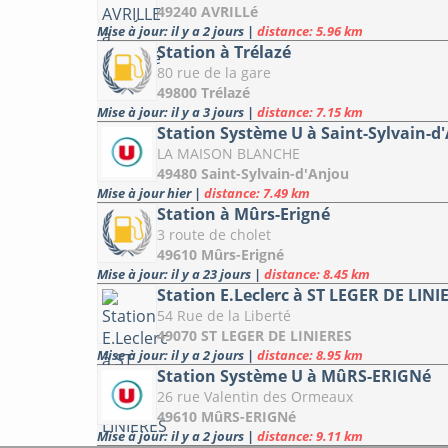
49240 AVRILLé
Mise à jour: il y a 2 jours
|
distance: 5.96 km
Station à Trélazé
80 rue de la gare
49800 Trélazé
Mise à jour: il y a 3 jours
|
distance: 7.15 km
Station Système U à Saint-Sylvain-d
LA MAISON BLANCHE
49480 Saint-Sylvain-d'Anjou
Mise à jour hier
|
distance: 7.49 km
Station à Mûrs-Erigné
3 route de cholet
49610 Mûrs-Erigné
Mise à jour: il y a 23 jours
|
distance: 8.45 km
Station E.Leclerc à ST LEGER DE LINI
54 Rue de la Liberté
49070 ST LEGER DE LINIERES
Mise à jour: il y a 2 jours
|
distance: 8.95 km
Station Système U à MûRS-ERIGNé
26 rue Valentin des Ormeaux
49610 MûRS-ERIGNé
Mise à jour: il y a 2 jours
|
distance: 9.11 km