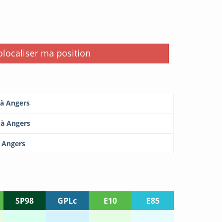
i
localiser ma position
 à Angers
 à Angers
à Angers
SP98
GPLc
E10
E85