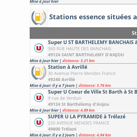
Mise à jour hier
Stations essence situées a
St
Super U ST BARTHELEMY BANCHAIS 
360 RUE HAUTE DES BANCHAIS
49124 SAINT BARTHéLéMY D'ANJOU
Mise à jour hier
|
distance: 3.21 km
Station à Avrillé
30 Avenue Pierre Mendes France
49240 Avrillé
Mise à jour: il y a 7 jours
|
distance: 3.76 km
Super U Coeur de Ville St Barth à St
9 rue de Verdun
49124 St Barthélemy d'Anjou
Mise à jour hier
|
distance: 4.89 km
SUPER U LA PYRAMIDE à Trélazé
220 AVENUE MENDES FRANCE
49800 Trélazé
Mise à jour: il y a 2 jours
|
distance: 4.94 km