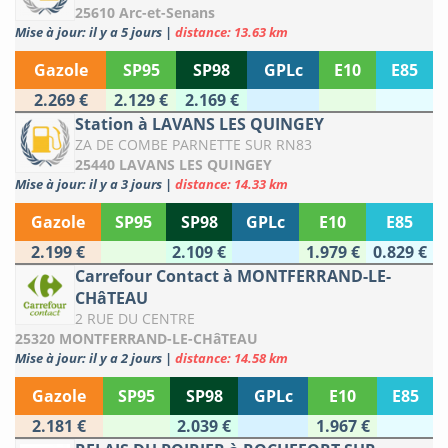
25610 Arc-et-Senans
Mise à jour: il y a 5 jours
|
distance: 13.63 km
Gazole
SP95
SP98
GPLc
E10
E85
2.269 €
2.129 €
2.169 €
Station à LAVANS LES QUINGEY
ZA DE COMBE PARNETTE SUR RN83
25440 LAVANS LES QUINGEY
Mise à jour: il y a 3 jours
|
distance: 14.33 km
Gazole
SP95
SP98
GPLc
E10
E85
2.199 €
2.109 €
1.979 €
0.829 €
Carrefour Contact à MONTFERRAND-LE-
CHâTEAU
2 RUE DU CENTRE
25320 MONTFERRAND-LE-CHâTEAU
Mise à jour: il y a 2 jours
|
distance: 14.58 km
Gazole
SP95
SP98
GPLc
E10
E85
2.181 €
2.039 €
1.967 €