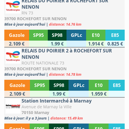
RELAIS DU POIRIER à ROCHEFORT SUR
NENON
RN 73
39700 ROCHEFORT SUR NENON
Mise à jour aujourd'hui
|
distance: 14.76 km
Gazole
SP95
SP98
GPLc
E10
E85
2.109 €
1.99 €
1.914 €
0.825 €
RELAIS DU POIRIER 2 à ROCHEFORT SUR
NENON
ROUTE NATIONALE 73
39700 ROCHEFORT SUR NENON
Mise à jour aujourd'hui
|
distance: 14.78 km
Gazole
SP95
SP98
GPLc
E10
E85
2.109 €
1.99 €
1.959 €
Station Intermarché à Marnay
Avenue de Marnay la Ville
70150 Marnay
Mise à jour: il y a 3 jours
|
distance: 15.49 km