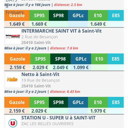
Mise à jour: il y a 166 jours
|
distance: 2.5 km
Gazole
SP95
SP98
GPLc
E10
E85
1.649 €
1.669 €
1.649 €
INTERMARCHE SAINT VIT à Saint-Vit
2 Rue de Besançon
25410 Saint-Vit
Mise à jour: il y a 2 jours
|
distance: 7.6 km
Gazole
SP95
SP98
GPLc
E10
E85
2.159 €
2.029 €
2.049 €
1.099 €
Netto à Saint-Vit
19 Rue de Besançon
25410 Saint-Vit
Mise à jour: il y a 2 jours
|
distance: 8.43 km
Gazole
SP95
SP98
GPLc
E10
E85
2.159 €
2.029 €
1.979 €
STATION U - SUPER U à SAINT-VIT
ZAC LES BELLES OUVRIERES