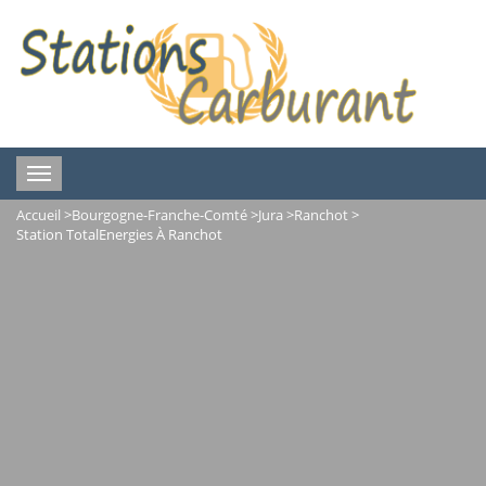
Toggle
navigation
Accueil
>
Bourgogne-Franche-Comté
>
Jura
>
Ranchot
>
Station TotalEnergies À Ranchot