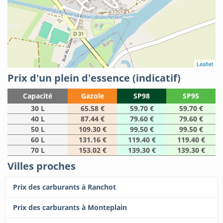
Leaflet
Prix d'un plein d'essence (indicatif)
Capacité
Gazole
SP98
SP95
30 L
65.58 €
59.70 €
59.70 €
40 L
87.44 €
79.60 €
79.60 €
50 L
109.30 €
99.50 €
99.50 €
60 L
131.16 €
119.40 €
119.40 €
70 L
153.02 €
139.30 €
139.30 €
Villes proches
Prix des carburants à Ranchot
Prix des carburants à Monteplain