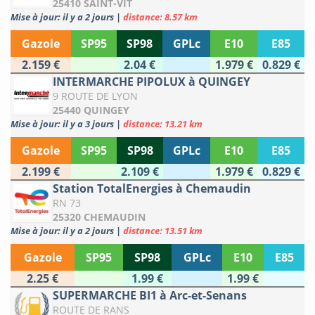
25410 SAINT-VIT
Mise à jour: il y a 2 jours
|
distance: 8.57 km
Gazole
SP95
SP98
GPLc
E10
E85
2.159 €
2.04 €
1.979 €
0.829 €
INTERMARCHE PIPOLUX à QUINGEY
9 ROUTE DE LYON
25440 QUINGEY
Mise à jour: il y a 3 jours
|
distance: 13.21 km
Gazole
SP95
SP98
GPLc
E10
E85
2.199 €
2.109 €
1.979 €
0.829 €
Station TotalEnergies à Chemaudin
RN 73
25320 CHEMAUDIN
Mise à jour: il y a 2 jours
|
distance: 13.51 km
Gazole
SP95
SP98
GPLc
E10
E85
2.25 €
1.99 €
1.99 €
SUPERMARCHE BI1 à Arc-et-Senans
ROUTE DE RANS