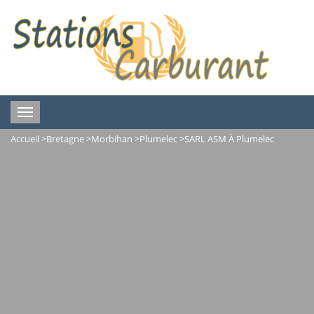
Toggle
navigation
Accueil
>
Bretagne
>
Morbihan
>
Plumelec
>
SARL ASM À Plumelec