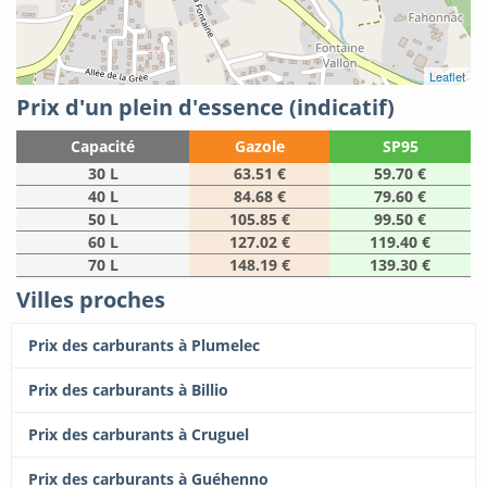
Leaflet
Prix d'un plein d'essence (indicatif)
Capacité
Gazole
SP95
30 L
63.51 €
59.70 €
40 L
84.68 €
79.60 €
50 L
105.85 €
99.50 €
60 L
127.02 €
119.40 €
70 L
148.19 €
139.30 €
Villes proches
Prix des carburants à Plumelec
Prix des carburants à Billio
Prix des carburants à Cruguel
Prix des carburants à Guéhenno