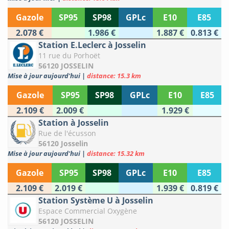
Gazole
SP95
SP98
GPLc
E10
E85
2.078 €
1.986 €
1.887 €
0.813 €
Station E.Leclerc à Josselin
11 rue du Porhoët
56120 JOSSELIN
Mise à jour aujourd'hui
|
distance: 15.3 km
Gazole
SP95
SP98
GPLc
E10
E85
2.109 €
2.009 €
1.929 €
Station à Josselin
Rue de l'écusson
56120 Josselin
Mise à jour aujourd'hui
|
distance: 15.32 km
Gazole
SP95
SP98
GPLc
E10
E85
2.109 €
2.019 €
1.939 €
0.819 €
Station Système U à Josselin
Espace Commercial Oxygène
56120 JOSSELIN