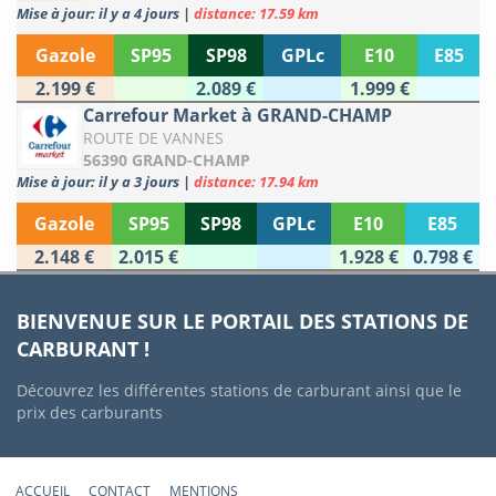
Mise à jour: il y a 4 jours
|
distance: 17.59 km
Gazole
SP95
SP98
GPLc
E10
E85
2.199 €
2.089 €
1.999 €
Carrefour Market à GRAND-CHAMP
ROUTE DE VANNES
56390 GRAND-CHAMP
Mise à jour: il y a 3 jours
|
distance: 17.94 km
Gazole
SP95
SP98
GPLc
E10
E85
2.148 €
2.015 €
1.928 €
0.798 €
BIENVENUE SUR LE PORTAIL DES STATIONS DE
CARBURANT !
Découvrez les différentes stations de carburant ainsi que le
prix des carburants
ACCUEIL
CONTACT
MENTIONS