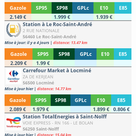
Gazole
SP95
SP98
GPLc
E10
E85
2.149 €
1.999 €
1.939 €
Station à Le Roc-Saint-André
2 RUE NATIONALE
56460 Le Roc-Saint-André
Mise à jour: il y a 4 jours
|
distance: 13.47 km
Gazole
SP95
SP98
GPLc
E10
E85
2.209 €
1.99 €
Carrefour Market à Locminé
ZA DE KERJEAN
56500 Locminé
Mise à jour hier
|
distance: 14.77 km
Gazole
SP95
SP98
GPLc
E10
E85
2.089 €
1.979 €
1.899 €
0.806 €
Station TotalEnergies à Saint-Nolff
VOIE EXPRESS - RN 166 - LE BOLAN
56250 Saint-Nolff
Mise à jour hier
|
distance: 15.04 km