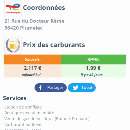
Coordonnées
21 Rue du Docteur Rème
56420
Plumelec
Prix des carburants
Gazole
SP95
2.117 €
1.99 €
aujourd'hui
il y a 43 jours
Partager
Tweet
Services
Station de gonflage
Boutique non alimentaire
Vente de gaz domestique (Butane, Propane)
Carburant additivé