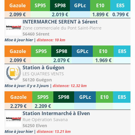
Gazole
SP95
SP98
GPLc
E10
E85
2.099 €
2.019 €
1.899 €
0.799 €
INTERMARCHE SERENT à Sérent
Zone commerciale du Pont Saint-Pierre
56460 Sérent
Mise à jour hier
|
distance: 10 km
Gazole
SP95
SP98
GPLc
E10
E85
2.099 €
2.079 €
1.969 €
Station à Guégon
LES QUATRES VENTS
56120 Guégon
Mise à jour: il y a 3 jours
|
distance: 12.32 km
Gazole
SP95
SP98
GPLc
E10
E85
2.279 €
2.209 €
Station Intermarché à Elven
Rue Opération Savana
56250 Elven
Mise à jour hier
|
distance: 13.21 km