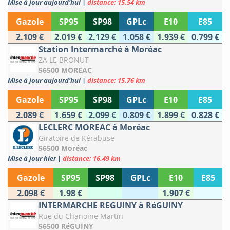
Mise à jour aujourd'hui
|
distance: 15.54 km
Gazole
SP95
SP98
GPLc
E10
E85
2.109 €
2.019 €
2.129 €
1.058 €
1.939 €
0.799 €
Station Intermarché à Moréac
ZA LE BRONUT
56500 MOREAC
Mise à jour aujourd'hui
|
distance: 15.76 km
Gazole
SP95
SP98
GPLc
E10
E85
2.089 €
1.659 €
2.099 €
0.809 €
1.899 €
0.828 €
LECLERC MOREAC à Moréac
Giratoire de Kérabuse
56500 Moréac
Mise à jour hier
|
distance: 16.49 km
Gazole
SP95
SP98
GPLc
E10
E85
2.098 €
1.98 €
1.907 €
INTERMARCHE REGUINY à RéGUINY
Rue du Chanoine Martin
56500 RéGUINY