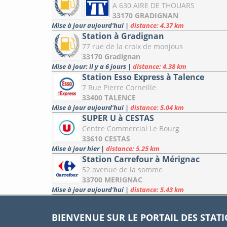
A 630 AIRE DE THOUARS
33170 GRADIGNAN
Mise à jour aujourd'hui
|
distance: 4.37 km
Station à Gradignan
77 rue de la croix de monjous
33170 Gradignan
Mise à jour: il y a 6 jours
|
distance: 4.38 km
Station Esso Express à Talence
7 Rue Pierre Corneille
33400 TALENCE
Mise à jour aujourd'hui
|
distance: 5.04 km
SUPER U à CESTAS
Centre Commercial Le Bourg
33610 CESTAS
Mise à jour hier
|
distance: 5.25 km
Station Carrefour à Mérignac
52 avenue de la somme
33700 MERIGNAC
Mise à jour aujourd'hui
|
distance: 5.43 km
BIENVENUE SUR LE PORTAIL DES STAT