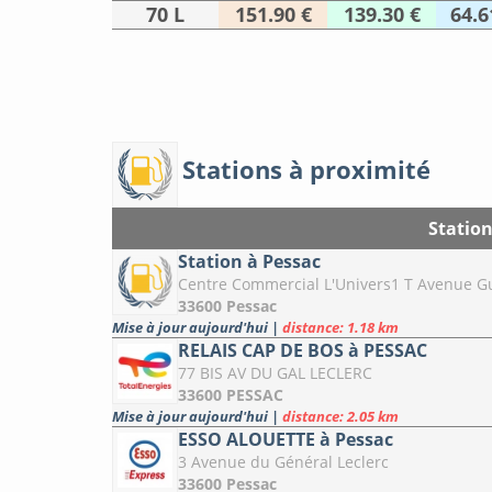
70 L
151.90 €
139.30 €
64.6
Stations à proximité
Statio
Station à Pessac
Centre Commercial L'Univers1 T Avenue Gu
33600 Pessac
Mise à jour aujourd'hui
|
distance: 1.18 km
RELAIS CAP DE BOS à PESSAC
77 BIS AV DU GAL LECLERC
33600 PESSAC
Mise à jour aujourd'hui
|
distance: 2.05 km
ESSO ALOUETTE à Pessac
3 Avenue du Général Leclerc
33600 Pessac