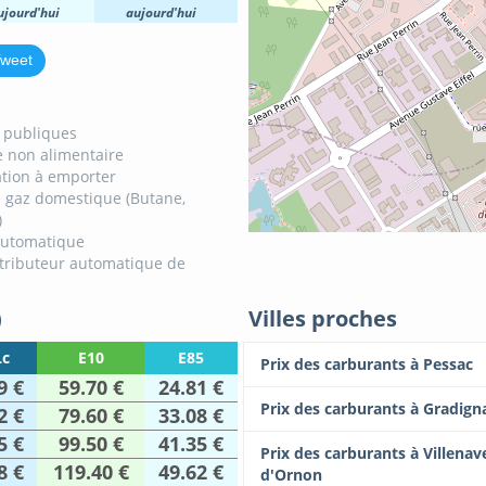
ujourd'hui
aujourd'hui
weet
s publiques
 non alimentaire
tion à emporter
 gaz domestique (Butane,
)
automatique
tributeur automatique de
)
Villes proches
c
E10
E85
Prix des carburants à Pessac
9 €
59.70 €
24.81 €
Prix des carburants à Gradign
2 €
79.60 €
33.08 €
5 €
99.50 €
41.35 €
Prix des carburants à Villenav
8 €
119.40 €
49.62 €
d'Ornon