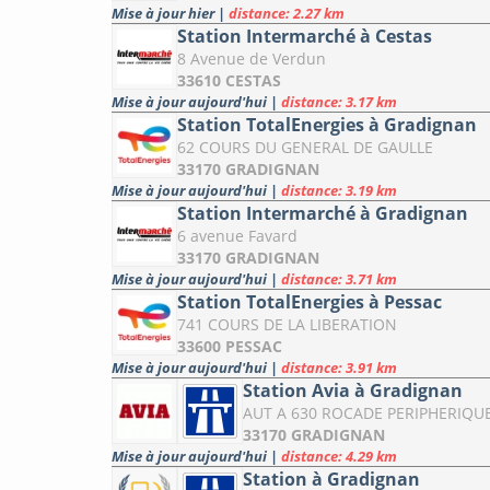
Mise à jour hier
|
distance: 2.27 km
Station Intermarché à Cestas
8 Avenue de Verdun
33610 CESTAS
Mise à jour aujourd'hui
|
distance: 3.17 km
Station TotalEnergies à Gradignan
62 COURS DU GENERAL DE GAULLE
33170 GRADIGNAN
Mise à jour aujourd'hui
|
distance: 3.19 km
Station Intermarché à Gradignan
6 avenue Favard
33170 GRADIGNAN
Mise à jour aujourd'hui
|
distance: 3.71 km
Station TotalEnergies à Pessac
741 COURS DE LA LIBERATION
33600 PESSAC
Mise à jour aujourd'hui
|
distance: 3.91 km
Station Avia à Gradignan
AUT A 630 ROCADE PERIPHERIQU
33170 GRADIGNAN
Mise à jour aujourd'hui
|
distance: 4.29 km
Station à Gradignan