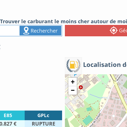
Trouver le carburant le moins cher autour de mo
Géo
Rechercher
C
Localisation d
+
−
E85
GPLc
0.827 €
RUPTURE