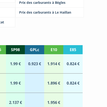
Prix des carburants à Bègles
Prix des carburants à Le Haillan
cat
5
SP98
GPLc
E10
E85
1.99 €
0.923 €
1.914 €
0.824 €
1.99 €
1.896 €
0.824 €
2.137 €
1.956 €