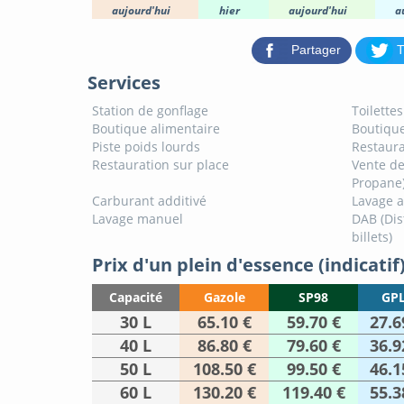
aujourd'hui
hier
aujourd'hui
a
Partager
T
Services
Station de gonflage
Toilette
Boutique alimentaire
Boutique
Piste poids lourds
Restaura
Restauration sur place
Vente de
Propane
Carburant additivé
Lavage 
Lavage manuel
DAB (Dis
billets)
Prix d'un plein d'essence (indicatif
Capacité
Gazole
SP98
GPL
30 L
65.10 €
59.70 €
27.6
40 L
86.80 €
79.60 €
36.9
50 L
108.50 €
99.50 €
46.1
60 L
130.20 €
119.40 €
55.3