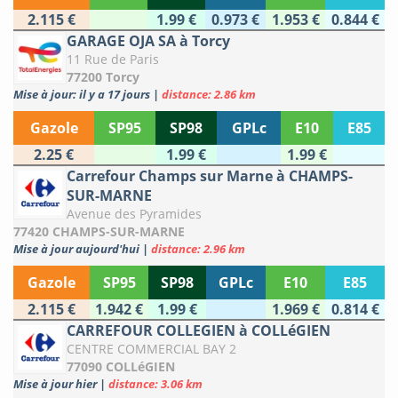
2.115 €
1.99 €
0.973 €
1.953 €
0.844 €
GARAGE OJA SA à Torcy
11 Rue de Paris
77200 Torcy
Mise à jour: il y a 17 jours
|
distance: 2.86 km
Gazole
SP95
SP98
GPLc
E10
E85
2.25 €
1.99 €
1.99 €
Carrefour Champs sur Marne à CHAMPS-
SUR-MARNE
Avenue des Pyramides
77420 CHAMPS-SUR-MARNE
Mise à jour aujourd'hui
|
distance: 2.96 km
Gazole
SP95
SP98
GPLc
E10
E85
2.115 €
1.942 €
1.99 €
1.969 €
0.814 €
CARREFOUR COLLEGIEN à COLLéGIEN
CENTRE COMMERCIAL BAY 2
77090 COLLéGIEN
Mise à jour hier
|
distance: 3.06 km