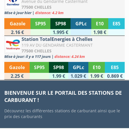
Avenue du Gendarme Castermant
77500 CHELLES
Mise à jour hier
|
distance: 4.2 km
Gazole
SP95
SP98
GPLc
E10
E85
2.16 €
1.995 €
1.98 €
Station TotalEnergies à Chelles
119 AV DU GENDARME CASTERMANT
77500 CHELLES
Mise à jour: il y a 117 jours
|
distance: 4.24 km
Gazole
SP95
SP98
GPLc
E10
E85
2.25 €
1.99 €
1.029 €
1.99 €
0.869 €
BIENVENUE SUR LE PORTAIL DES STATIONS DE
CARBURANT !
Découvrez les différentes stations de carburant ainsi que le
prix des carburants