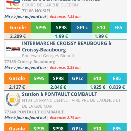
COURS DE L'ARCHE GUEDON
77186 NOISIEL
Mise à jour aujourd'hui
|
distance: 1.38 km
Gazole
SP95
SP98
GPLc
E10
E85
2.209 €
1.99 €
1.99 €
INTERMARCHE CROISSY BEAUBOURG à
Croissy-Beaubourg
Boulevard Georges Bidault
77183 Croissy-Beaubourg
Mise à jour aujourd'hui
|
distance: 2.28 km
Gazole
SP95
SP98
GPLc
E10
E85
2.127 €
2.046 €
1.925 €
0.829 €
Station à PONTAULT COMBAULT
N104 LA FRANCILIENNE - AIRE PRE DE L'AULNES ET
DE LA GDE MAR
77340 PONTAULT COMBAULT
Mise à jour aujourd'hui
|
distance: 2.79 km
Gazole
SP95
SP98
GPLc
E10
E85