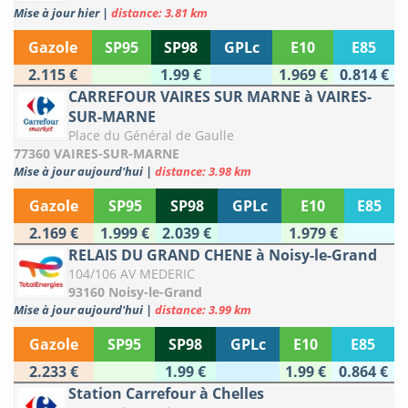
Mise à jour hier
|
distance: 3.81 km
Gazole
SP95
SP98
GPLc
E10
E85
2.115 €
1.99 €
1.969 €
0.814 €
CARREFOUR VAIRES SUR MARNE à VAIRES-
SUR-MARNE
Place du Général de Gaulle
77360 VAIRES-SUR-MARNE
Mise à jour aujourd'hui
|
distance: 3.98 km
Gazole
SP95
SP98
GPLc
E10
E85
2.169 €
1.999 €
2.039 €
1.979 €
RELAIS DU GRAND CHENE à Noisy-le-Grand
104/106 AV MEDERIC
93160 Noisy-le-Grand
Mise à jour aujourd'hui
|
distance: 3.99 km
Gazole
SP95
SP98
GPLc
E10
E85
2.233 €
1.99 €
1.99 €
0.864 €
Station Carrefour à Chelles