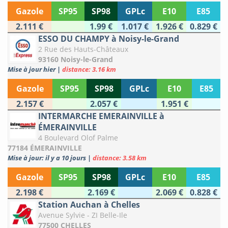
Gazole
SP95
SP98
GPLc
E10
E85
2.111 €
1.99 €
1.017 €
1.926 €
0.829 €
ESSO DU CHAMPY à Noisy-le-Grand
2 Rue des Hauts-Châteaux
93160 Noisy-le-Grand
Mise à jour hier
|
distance: 3.16 km
Gazole
SP95
SP98
GPLc
E10
E85
2.157 €
2.057 €
1.951 €
INTERMARCHE EMERAINVILLE à
ÉMERAINVILLE
4 Boulevard Olof Palme
77184 ÉMERAINVILLE
Mise à jour: il y a 10 jours
|
distance: 3.58 km
Gazole
SP95
SP98
GPLc
E10
E85
2.198 €
2.169 €
2.069 €
0.828 €
Station Auchan à Chelles
Avenue Sylvie - ZI Belle-Ile
77500 CHELLES