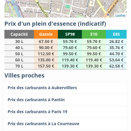
Leaflet
Prix d'un plein d'essence (indicatif)
Capacité
Gazole
SP98
E10
E85
30 L
67.50 €
59.70 €
59.70 €
26.82 €
40 L
90.00 €
79.60 €
79.60 €
35.76 €
50 L
112.50 €
99.50 €
99.50 €
44.70 €
60 L
135.00 €
119.40 €
119.40 €
53.64 €
70 L
157.50 €
139.30 €
139.30 €
62.58 €
Villes proches
Prix des carburants à Aubervilliers
Prix des carburants à Pantin
Prix des carburants à Paris 19
Prix des carburants à La Courneuve