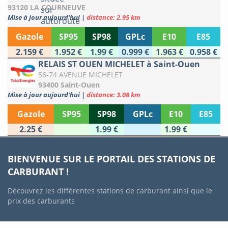
93120 LA COURNEUVE
Mise à jour aujourd'hui
|
distance: 2.95 km
Gazole
SP95
SP98
GPLc
E10
E85
2.159 €
1.952 €
1.99 €
0.999 €
1.963 €
0.958 €
RELAIS ST OUEN MICHELET à Saint-Ouen
56-74 AVENUE MICHELET
93400 Saint-Ouen
Mise à jour aujourd'hui
|
distance: 3.08 km
Gazole
SP95
SP98
GPLc
E10
E85
2.25 €
1.99 €
1.99 €
BIENVENUE SUR LE PORTAIL DES STATIONS DE
CARBURANT !
Découvrez les différentes stations de carburant ainsi que le
prix des carburants