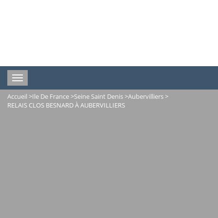
Toggle
navigation
Accueil
>
Ile De France
>
Seine Saint Denis
>
Aubervilliers
>
RELAIS CLOS BESNARD À AUBERVILLIERS