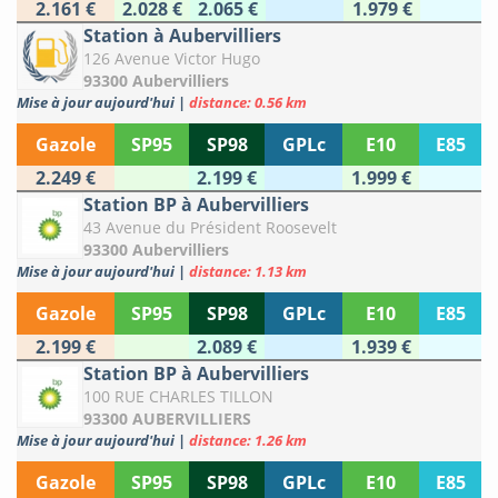
2.161 €
2.028 €
2.065 €
1.979 €
Station à Aubervilliers
126 Avenue Victor Hugo
93300 Aubervilliers
Mise à jour aujourd'hui
|
distance: 0.56 km
Gazole
SP95
SP98
GPLc
E10
E85
2.249 €
2.199 €
1.999 €
Station BP à Aubervilliers
43 Avenue du Président Roosevelt
93300 Aubervilliers
Mise à jour aujourd'hui
|
distance: 1.13 km
Gazole
SP95
SP98
GPLc
E10
E85
2.199 €
2.089 €
1.939 €
Station BP à Aubervilliers
100 RUE CHARLES TILLON
93300 AUBERVILLIERS
Mise à jour aujourd'hui
|
distance: 1.26 km
Gazole
SP95
SP98
GPLc
E10
E85