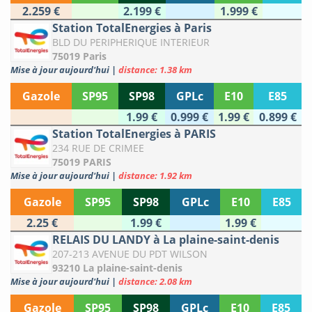
2.259 €
2.199 €
1.999 €
Station TotalEnergies à Paris
BLD DU PERIPHERIQUE INTERIEUR
75019 Paris
Mise à jour aujourd'hui
|
distance: 1.38 km
Gazole
SP95
SP98
GPLc
E10
E85
1.99 €
0.999 €
1.99 €
0.899 €
Station TotalEnergies à PARIS
234 RUE DE CRIMEE
75019 PARIS
Mise à jour aujourd'hui
|
distance: 1.92 km
Gazole
SP95
SP98
GPLc
E10
E85
2.25 €
1.99 €
1.99 €
RELAIS DU LANDY à La plaine-saint-denis
207-213 AVENUE DU PDT WILSON
93210 La plaine-saint-denis
Mise à jour aujourd'hui
|
distance: 2.08 km
Gazole
SP95
SP98
GPLc
E10
E85