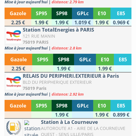
Mise à jour aujourd'hui
|
distance: 2.79 km
Gazole
SP95
SP98
GPLc
E10
E85
2.25 €
1.99 €
1.99 €
1.019 €
1.99 €
0.969 €
Station TotalEnergies à PARIS
121 RUE MANIN
75019 PARIS
Mise à jour aujourd'hui
|
distance: 2.8 km
Gazole
SP95
SP98
GPLc
E10
E85
2.25 €
1.99 €
1.99 €
RELAIS DU PERIPHERI.EXTERIEUR à Paris
BLD DU PERIPHERIQUE EXTERIEUR
75019 Paris
Mise à jour aujourd'hui
|
distance: 2.92 km
Gazole
SP95
SP98
GPLc
E10
E85
1.99 €
1.99 €
0.899 €
Station à La Courneuve
AUTOROUTE A1 - AIRE DE LA COURNEUVE
OUEST - SENS LILLE/PARIS