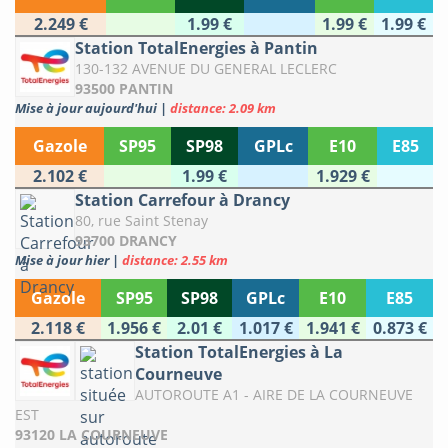
2.249 €
1.99 €
1.99 €
1.99 €
Station TotalEnergies à Pantin
130-132 AVENUE DU GENERAL LECLERC
93500 PANTIN
Mise à jour aujourd'hui
|
distance: 2.09 km
Gazole
SP95
SP98
GPLc
E10
E85
2.102 €
1.99 €
1.929 €
Station Carrefour à Drancy
80, rue Saint Stenay
93700 DRANCY
Mise à jour hier
|
distance: 2.55 km
Gazole
SP95
SP98
GPLc
E10
E85
2.118 €
1.956 €
2.01 €
1.017 €
1.941 €
0.873 €
Station TotalEnergies à La
Courneuve
AUTOROUTE A1 - AIRE DE LA COURNEUVE
EST
93120 LA COURNEUVE