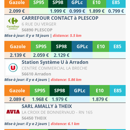
Gazole
SP95
SP98
GPLc
E10
E85
2.099 €
1.999 €
0.999 €
1.899 €
0.799 €
CARREFOUR CONTACT à PLESCOP
6 RUE DU VERGER
56890 PLESCOP
Mise à jour: il y a 18 jours
|
distance: 5.5 km
Gazole
SP95
SP98
GPLc
E10
E85
2.139 €
2.059 €
2.129 €
Station Système U à Arradon
CENTRE COMMERCIAL LA BRECHE
56610 Arradon
Mise à jour: il y a 4 jours
|
distance: 5.86 km
Gazole
SP95
SP98
GPLc
E10
E85
2.089 €
1.968 €
1.979 €
1.879 €
SARL AMALLY à THEIX
LA CROIX DE BONNERVAUD - RN 165
56450 THEIX
Mise à jour: il y a 2 jours
|
distance: 6.1 km