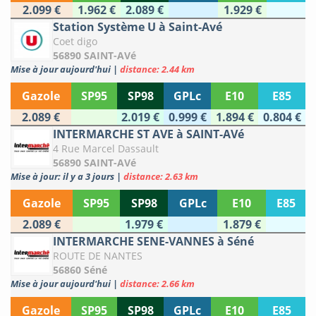
2.099 €
1.962 €
2.089 €
1.929 €
Station Système U à Saint-Avé
Coet digo
56890 SAINT-AVé
Mise à jour aujourd'hui
|
distance: 2.44 km
Gazole
SP95
SP98
GPLc
E10
E85
2.089 €
2.019 €
0.999 €
1.894 €
0.804 €
INTERMARCHE ST AVE à SAINT-AVé
4 Rue Marcel Dassault
56890 SAINT-AVé
Mise à jour: il y a 3 jours
|
distance: 2.63 km
Gazole
SP95
SP98
GPLc
E10
E85
2.089 €
1.979 €
1.879 €
INTERMARCHE SENE-VANNES à Séné
ROUTE DE NANTES
56860 Séné
Mise à jour aujourd'hui
|
distance: 2.66 km
Gazole
SP95
SP98
GPLc
E10
E85