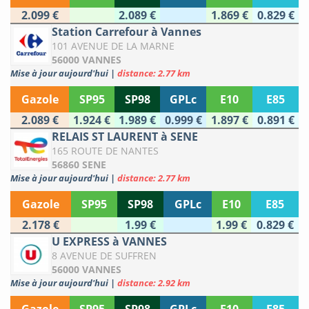
2.099 €
2.089 €
1.869 €
0.829 €
Station Carrefour à Vannes
101 AVENUE DE LA MARNE
56000 VANNES
Mise à jour aujourd'hui
|
distance: 2.77 km
Gazole
SP95
SP98
GPLc
E10
E85
2.089 €
1.924 €
1.989 €
0.999 €
1.897 €
0.891 €
RELAIS ST LAURENT à SENE
165 ROUTE DE NANTES
56860 SENE
Mise à jour aujourd'hui
|
distance: 2.77 km
Gazole
SP95
SP98
GPLc
E10
E85
2.178 €
1.99 €
1.99 €
0.829 €
U EXPRESS à VANNES
8 AVENUE DE SUFFREN
56000 VANNES
Mise à jour aujourd'hui
|
distance: 2.92 km