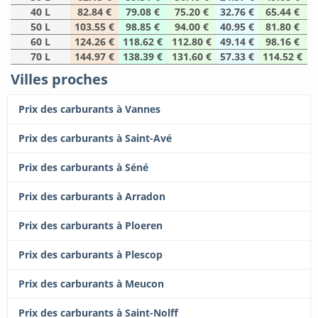
40 L
82.84 €
79.08 €
75.20 €
32.76 €
65.44 €
50 L
103.55 €
98.85 €
94.00 €
40.95 €
81.80 €
60 L
124.26 €
118.62 €
112.80 €
49.14 €
98.16 €
70 L
144.97 €
138.39 €
131.60 €
57.33 €
114.52 €
Villes proches
Prix des carburants à Vannes
Prix des carburants à Saint-Avé
Prix des carburants à Séné
Prix des carburants à Arradon
Prix des carburants à Ploeren
Prix des carburants à Plescop
Prix des carburants à Meucon
Prix des carburants à Saint-Nolff