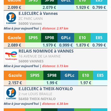
Gazole
SP95
SP98
GPLc
E10
E85
2.099 €
2.079 €
1.929 €
0.799 €
E.LECLERC à Vannes
ZC PARC LANN
56000 Vannes
Mise à jour aujourd'hui
|
distance: 2.97 km
Gazole
SP95
SP98
GPLc
E10
E85
2.089 €
1.979 €
0.999 €
1.879 €
0.799 €
RELAIS NOMINOE à VANNES
16 AVENUE DE LA MARNE
56000 VANNES
Mise à jour aujourd'hui
|
distance: 3.73 km
Gazole
SP95
SP98
GPLc
E10
E85
2.157 €
1.99 €
1.97 €
E.LECLERC à THEIX-NOYALO
2 rue LOUIS BRAILLE
56450 THEIX-NOYALO
Mise à jour aujourd'hui
|
distance: 4.38 km