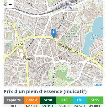
−
Leaflet
Prix d'un plein d'essence (indicatif)
Capacité
Gazole
SP98
E10
E85
SP95
30 L
62.13 €
59.31 €
56.40 €
24.57 €
49.08 €