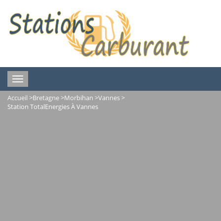
Toggle
navigation
Accueil
>
Bretagne
>
Morbihan
>
Vannes
>
Station TotalEnergies À Vannes