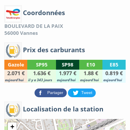
Coordonnées
BOULEVARD DE LA PAIX
56000
Vannes
Prix des carburants
Gazole
SP95
SP98
E10
E85
2.071 €
1.636 €
1.977 €
1.88 €
0.819 €
aujourd'hui
il y a 343 jours
aujourd'hui
aujourd'hui
aujourd'hui
Partager
Tweet
Localisation de la station
+