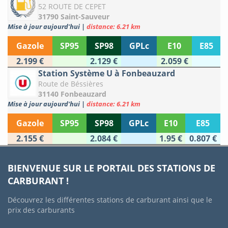
52 ROUTE DE CEPET
31790 Saint-Sauveur
Mise à jour aujourd'hui
|
distance: 6.21 km
Gazole
SP95
SP98
GPLc
E10
E85
2.199 €
2.129 €
2.059 €
Station Système U à Fonbeauzard
Route de Béssières
31140 Fonbeauzard
Mise à jour aujourd'hui
|
distance: 6.21 km
Gazole
SP95
SP98
GPLc
E10
E85
2.155 €
2.084 €
1.95 €
0.807 €
BIENVENUE SUR LE PORTAIL DES STATIONS DE
CARBURANT !
Découvrez les différentes stations de carburant ainsi que le
prix des carburants