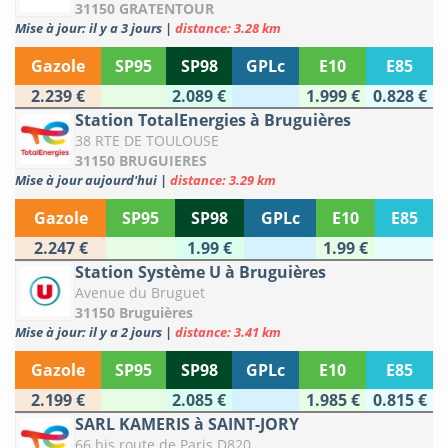
31150 GRATENTOUR
Mise à jour: il y a 3 jours
|
distance: 3.28 km
Gazole
SP95
SP98
GPLc
E10
E85
2.239 €
2.089 €
1.999 €
0.828 €
Station TotalEnergies à Bruguières
38 RTE DE TOULOUSE
31150 BRUGUIERES
Mise à jour aujourd'hui
|
distance: 3.29 km
Gazole
SP95
SP98
GPLc
E10
E85
2.247 €
1.99 €
1.99 €
Station Système U à Bruguières
Avenue du Bruguet
31150 Bruguières
Mise à jour: il y a 2 jours
|
distance: 3.41 km
Gazole
SP95
SP98
GPLc
E10
E85
2.199 €
2.085 €
1.985 €
0.815 €
SARL KAMERIS à SAINT-JORY
66 bis route de Paris D820