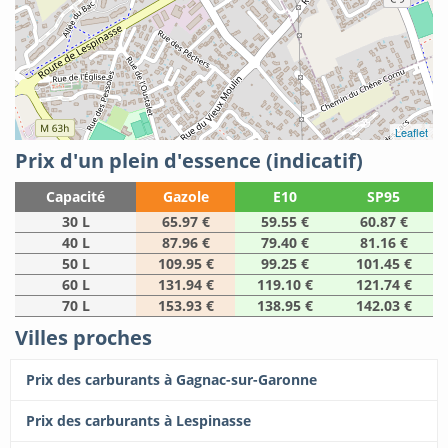
Leaflet
Prix d'un plein d'essence (indicatif)
Capacité
Gazole
E10
SP95
30 L
65.97 €
59.55 €
60.87 €
40 L
87.96 €
79.40 €
81.16 €
50 L
109.95 €
99.25 €
101.45 €
60 L
131.94 €
119.10 €
121.74 €
70 L
153.93 €
138.95 €
142.03 €
Villes proches
Prix des carburants à Gagnac-sur-Garonne
Prix des carburants à Lespinasse