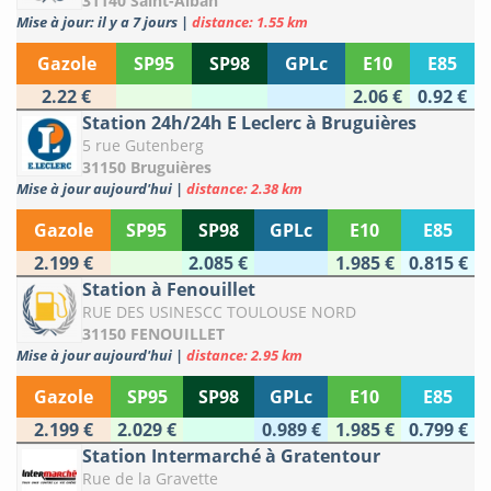
31140 Saint-Alban
Mise à jour: il y a 7 jours
|
distance: 1.55 km
Gazole
SP95
SP98
GPLc
E10
E85
2.22 €
2.06 €
0.92 €
Station 24h/24h E Leclerc à Bruguières
5 rue Gutenberg
31150 Bruguières
Mise à jour aujourd'hui
|
distance: 2.38 km
Gazole
SP95
SP98
GPLc
E10
E85
2.199 €
2.085 €
1.985 €
0.815 €
Station à Fenouillet
RUE DES USINESCC TOULOUSE NORD
31150 FENOUILLET
Mise à jour aujourd'hui
|
distance: 2.95 km
Gazole
SP95
SP98
GPLc
E10
E85
2.199 €
2.029 €
0.989 €
1.985 €
0.799 €
Station Intermarché à Gratentour
Rue de la Gravette