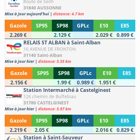
Route de Seilh
31840 AUSSONNE
Mise à jour aujourd'hui
|
distance: 4.7 km
Gazole
SP95
SP98
GPLc
E10
E85
2.269 €
2.129 €
2.029 €
0.899 €
RELAIS ST ALBAN à Saint-Alban
16 AVENUE DE FRONTON
31140 Saint-Alban
Mise à jour hier
|
distance: 5.55 km
Gazole
SP95
SP98
GPLc
E10
E85
2.156 €
1.99 €
0.989 €
1.951 €
Station Intermarché à Castelginest
126 chemin de Buffebiau
31780 CASTELGINEST
Mise à jour hier
|
distance: 5.97 km
Gazole
SP95
SP98
GPLc
E10
E85
2.219 €
2.05 €
2.016 €
0.829 €
Station à Saint-Sauveur