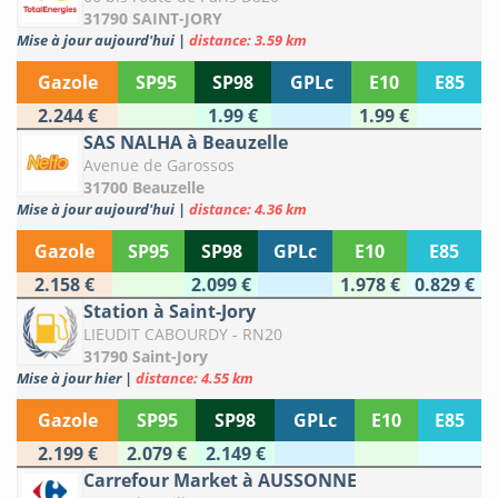
31790 SAINT-JORY
Mise à jour aujourd'hui
|
distance: 3.59 km
Gazole
SP95
SP98
GPLc
E10
E85
2.244 €
1.99 €
1.99 €
SAS NALHA à Beauzelle
Avenue de Garossos
31700 Beauzelle
Mise à jour aujourd'hui
|
distance: 4.36 km
Gazole
SP95
SP98
GPLc
E10
E85
2.158 €
2.099 €
1.978 €
0.829 €
Station à Saint-Jory
LIEUDIT CABOURDY - RN20
31790 Saint-Jory
Mise à jour hier
|
distance: 4.55 km
Gazole
SP95
SP98
GPLc
E10
E85
2.199 €
2.079 €
2.149 €
Carrefour Market à AUSSONNE