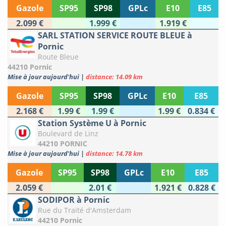
Gazole
SP95
SP98
GPLc
E10
E85
2.099 €
1.999 €
1.919 €
SARL STATION SERVICE ROUTE BLEUE à
Pornic
Route Bleue
44210 Pornic
Mise à jour aujourd'hui
|
distance: 14.09 km
Gazole
SP95
SP98
GPLc
E10
E85
2.168 €
1.99 €
1.99 €
1.99 €
0.834 €
Station Système U à Pornic
Boulevard de Linz
44210 PORNIC
Mise à jour aujourd'hui
|
distance: 14.78 km
Gazole
SP95
SP98
GPLc
E10
E85
2.059 €
2.01 €
1.921 €
0.828 €
SODIPOR à Pornic
Rue du Traité d'Amsterdam
44210 Pornic