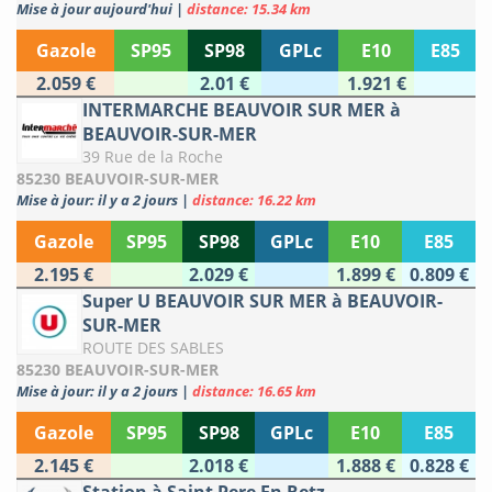
Mise à jour aujourd'hui
|
distance: 15.34 km
Gazole
SP95
SP98
GPLc
E10
E85
2.059 €
2.01 €
1.921 €
INTERMARCHE BEAUVOIR SUR MER à
BEAUVOIR-SUR-MER
39 Rue de la Roche
85230 BEAUVOIR-SUR-MER
Mise à jour: il y a 2 jours
|
distance: 16.22 km
Gazole
SP95
SP98
GPLc
E10
E85
2.195 €
2.029 €
1.899 €
0.809 €
Super U BEAUVOIR SUR MER à BEAUVOIR-
SUR-MER
ROUTE DES SABLES
85230 BEAUVOIR-SUR-MER
Mise à jour: il y a 2 jours
|
distance: 16.65 km
Gazole
SP95
SP98
GPLc
E10
E85
2.145 €
2.018 €
1.888 €
0.828 €