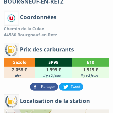
BOURGNEUF-EN-RETZ
Coordonnées
Chemin de la Culee
44580
Bourgneuf-en-Retz
Prix des carburants
Gazole
SP98
E10
2.058 €
1.999 €
1.919 €
hier
il y a 2 jours
il y a 2 jours
Partager
Tweet
Localisation de la station