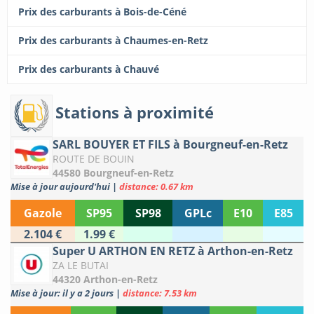
Prix des carburants à Bois-de-Céné
Prix des carburants à Chaumes-en-Retz
Prix des carburants à Chauvé
Stations à proximité
SARL BOUYER ET FILS à Bourgneuf-en-Retz
ROUTE DE BOUIN
44580 Bourgneuf-en-Retz
Mise à jour aujourd'hui
|
distance: 0.67 km
Gazole
SP95
SP98
GPLc
E10
E85
2.104 €
1.99 €
Super U ARTHON EN RETZ à Arthon-en-Retz
ZA LE BUTAI
44320 Arthon-en-Retz
Mise à jour: il y a 2 jours
|
distance: 7.53 km