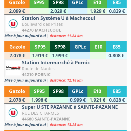
Gazole
SP95
SP98
GPLc
E10
E85
2.099 €
2.029 €
1.929 €
0.829 €
Station Système U à Machecoul
Boulevard des Prises
44270 MACHECOUL
Mise à jour aujourd'hui
|
distance: 11.84 km
Gazole
SP95
SP98
GPLc
E10
E85
2.078 €
1.919 €
1.999 €
0.808 €
Station Intermarché à Pornic
Route de Nantes
44210 PORNIC
Mise à jour aujourd'hui
|
distance: 12.18 km
Gazole
SP95
SP98
GPLc
E10
E85
2.078 €
1.998 €
0.999 €
1.921 €
0.828 €
Super U STE PAZANNE à SAINTE-PAZANNE
RUE DES CHARMES
44680 SAINTE-PAZANNE
Mise à jour aujourd'hui
|
distance: 13.25 km