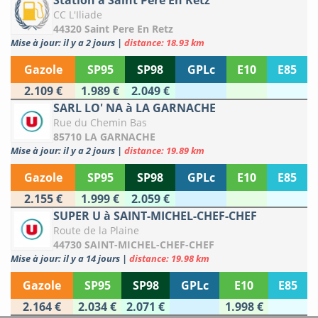
Station à Saint Pere En Retz
CC L'Iliade
44320 Saint Pere En Retz
Mise à jour: il y a 2 jours
|
distance: 18.93 km
Gazole
SP95
SP98
GPLc
E10
E85
2.109 €
1.989 €
2.049 €
SARL LO' NA à LA GARNACHE
Rue du Chemin Bas
85710 LA GARNACHE
Mise à jour: il y a 2 jours
|
distance: 19.89 km
Gazole
SP95
SP98
GPLc
E10
E85
2.155 €
1.999 €
2.059 €
SUPER U à SAINT-MICHEL-CHEF-CHEF
Route de la Plaine
44730 SAINT-MICHEL-CHEF-CHEF
Mise à jour: il y a 14 jours
|
distance: 19.98 km
Gazole
SP95
SP98
GPLc
E10
E85
2.164 €
2.034 €
2.071 €
1.998 €