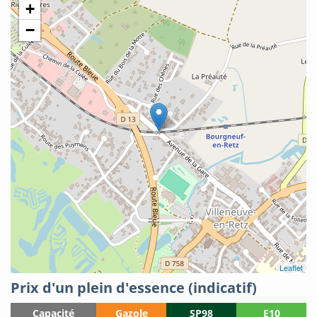
+
−
Leaflet
Prix d'un plein d'essence (indicatif)
Capacité
Gazole
SP98
E10