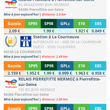
42, BOULEVARD JEAN MERMOZ
93380 Pierrefitte-sur-Seine
Mise à jour aujourd'hui
|
distance: 2.6 km
Gazole
SP95
SP98
GPLc
E10
E85
2.09 €
1.99 €
1.921 €
0.849 €
Station à La Courneuve
AUTOROUTE A1 - AIRE DE LA COURNEUVE
OUEST - SENS LILLE/PARIS
93120 LA COURNEUVE
Mise à jour aujourd'hui
|
distance: 2.69 km
Gazole
SP95
SP98
GPLc
E10
E85
2.159 €
1.952 €
1.99 €
0.999 €
1.963 €
0.958 €
RELAIS PIERREFITTE MERMOZ à Pierrefitte-
sur-Seine
185 BD JEAN MERMOZ
93380 Pierrefitte-sur-Seine
Mise à jour aujourd'hui
|
distance: 2.85 km
Gazole
SP95
SP98
GPLc
E10
E85