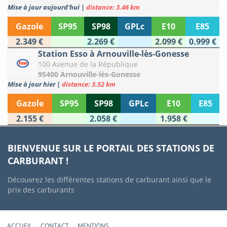
Mise à jour aujourd'hui
|
distance: 3.46 km
Gazole
SP95
SP98
GPLc
E10
E85
2.349 €
2.269 €
2.099 €
0.999 €
Station Esso à Arnouville-lès-Gonesse
100 Avenue de la République
95400 Arnouville-lès-Gonesse
Mise à jour hier
|
distance: 3.52 km
Gazole
SP95
SP98
GPLc
E10
E85
2.155 €
2.058 €
1.958 €
BIENVENUE SUR LE PORTAIL DES STATIONS DE
CARBURANT !
Découvrez les différentes stations de carburant ainsi que le
prix des carburants
ACCUEIL
CONTACT
MENTIONS