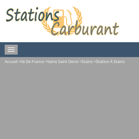
Toggle
navigation
Accueil
>
Ile De France
>
Seine Saint Denis
>
Stains
>
Station À Stains