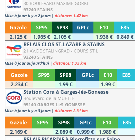
80 BOULEVARD MAXIME GORKI
93240 STAINS
Mise à jour: il y a 2 jours
|
distance: 1.47 km
Gazole
SP95
SP98
GPLc
E10
E85
2.125 €
1.965 €
2.105 €
1.936 €
0.849 €
RELAIS CLOS ST.LAZARE à STAINS
21 AV.DE STALINGRAD - COURS ST L
93240 STAINS
Mise à jour aujourd'hui
|
distance: 1.75 km
Gazole
SP95
SP98
GPLc
E10
E85
2.234 €
1.99 €
1.99 €
Station Cora à Garges-lès-Gonesse
Boulevard de la MUETTE
95140 GARGES-LèS-GONESSE
Mise à jour: il y a 3 jours
|
distance: 2.31 km
Gazole
SP95
SP98
GPLc
E10
E85
2.169 €
2.089 €
0.999 €
1.989 €
RELAIS PICARDIE à Pierrefitte-sur-Seine