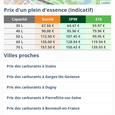
Leaflet
Prix d'un plein d'essence (indicatif)
Capacité
Gazole
SP98
E10
30 L
67.50 €
64.47 €
59.97 €
40 L
90.00 €
85.96 €
79.96 €
50 L
112.50 €
107.45 €
99.95 €
60 L
135.00 €
128.94 €
119.94 €
70 L
157.50 €
150.43 €
139.93 €
Villes proches
Prix des carburants à Stains
Prix des carburants à Garges-lès-Gonesse
Prix des carburants à Dugny
Prix des carburants à Pierrefitte-sur-Seine
Prix des carburants à Bonneuil-en-France