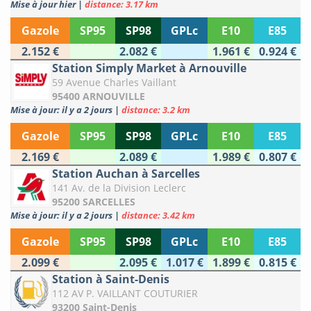
Mise à jour hier
|
distance: 3.17 km
Gazole
SP95
SP98
GPLc
E10
E85
2.152 €
2.082 €
1.961 €
0.924 €
Station Simply Market à Arnouville
59 Avenue Charles Vaillant
95400 ARNOUVILLE
Mise à jour: il y a 2 jours
|
distance: 3.2 km
Gazole
SP95
SP98
GPLc
E10
E85
2.169 €
2.089 €
1.989 €
0.807 €
Station Auchan à Sarcelles
141 Av. de la Division Leclerc
95200 SARCELLES
Mise à jour: il y a 2 jours
|
distance: 3.42 km
Gazole
SP95
SP98
GPLc
E10
E85
2.099 €
2.095 €
1.017 €
1.899 €
0.815 €
Station à Saint-Denis
112 AV P. VAILLANT COUTURIER
93200 Saint-Denis