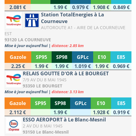
2.081 €
1.99 €
0.979 €
1.908 €
0.849 €
Station TotalEnergies à La
Courneuve
AUTOROUTE A1 - AIRE DE LA COURNEUVE
EST
93120 LA COURNEUVE
Mise à jour aujourd'hui
|
distance: 2.85 km
Gazole
SP95
SP98
GPLc
E10
E85
2.25 €
1.99 €
1.99 €
1.019 €
1.99 €
0.969 €
RELAIS GOUTTE D'OR à LE BOURGET
7/9 AV DU 8 MAI 1945
93350 LE BOURGET
Mise à jour aujourd'hui
|
distance: 3.13 km
Gazole
SP95
SP98
GPLc
E10
E85
2.112 €
1.99 €
1.928 €
0.919 €
ESSO AEROPORT à Le Blanc-Mesnil
2 AV DU 8 MAI 1945
93150 Le Blanc-Mesnil