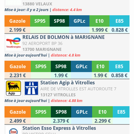
13880 VELAUX
Mise à jour: il y a 2 jours
|
distance: 4.4 km
Gazole
SP95
SP98
GPLc
E10
E85
2.199 €
1.999 €
0.828 €
RELAIS DE BOLMON à MARIGNANE
92 AEROPORT BP 36
13700 MARIGNANE
Mise à jour aujourd'hui
|
distance: 4.8 km
Gazole
SP95
SP98
GPLc
E10
E85
2.231 €
1.99 €
1.99 €
0.858 €
Station Agip à Vitrolles
AIRE DE VITROLLES EST AUTOROUTE 7
13127 VITROLLES
Mise à jour aujourd'hui
|
distance: 4.88 km
Gazole
SP95
SP98
GPLc
E10
E85
2.499 €
2.379 €
2.299 €
Station Esso Express à Vitrolles