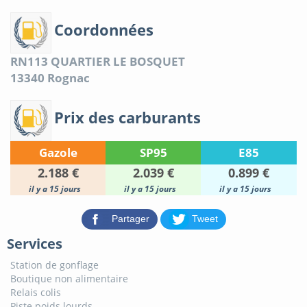
Coordonnées
RN113 QUARTIER LE BOSQUET
13340
Rognac
Prix des carburants
Gazole
SP95
E85
2.188 €
2.039 €
0.899 €
il y a 15 jours
il y a 15 jours
il y a 15 jours
Partager
Tweet
Services
Station de gonflage
Boutique non alimentaire
Relais colis
Piste poids lourds