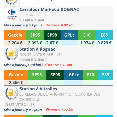
Carrefour Market à ROGNAC
LE PLAN
13340 ROGNAC
Mise à jour: il y a 2 jours
|
distance: 0.92 km
Gazole
SP95
SP98
GPLc
E10
E85
2.204 €
2.093 €
2.07 €
1.974 €
0.829 €
Station à Rognac
ROUTE NATIONALE 113
13340 ROGNAC
Mise à jour aujourd'hui
|
distance: 1.12 km
Gazole
SP95
SP98
GPLc
E10
E85
2.466 €
Station à Vitrolles
LE RELAIS DE L'ETANG RN 113 - QUARTIER DES
CADESTAUX
13127 VITROLLES
Mise à jour: il y a 2 jours
|
distance: 1.72 km