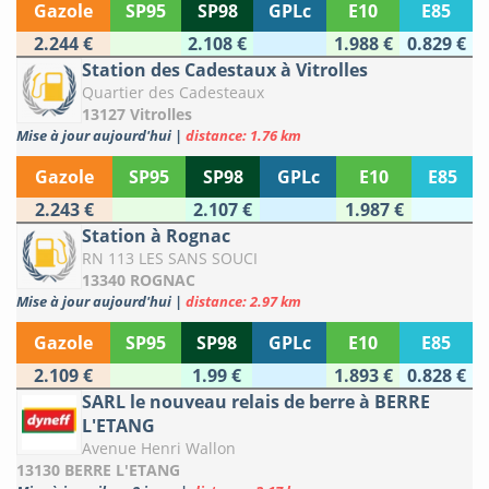
Gazole
SP95
SP98
GPLc
E10
E85
2.244 €
2.108 €
1.988 €
0.829 €
Station des Cadestaux à Vitrolles
Quartier des Cadesteaux
13127 Vitrolles
Mise à jour aujourd'hui
|
distance: 1.76 km
Gazole
SP95
SP98
GPLc
E10
E85
2.243 €
2.107 €
1.987 €
Station à Rognac
RN 113 LES SANS SOUCI
13340 ROGNAC
Mise à jour aujourd'hui
|
distance: 2.97 km
Gazole
SP95
SP98
GPLc
E10
E85
2.109 €
1.99 €
1.893 €
0.828 €
SARL le nouveau relais de berre à BERRE
L'ETANG
Avenue Henri Wallon
13130 BERRE L'ETANG