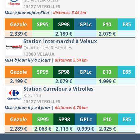
BD VICTOR GELU
13127 VITROLLES
Mise à jour aujourd'hui
|
distance: 5.06 km
Gazole
SP95
SP98
GPLc
E10
E85
2.339 €
2.189 €
2.079 €
Station Intermarché à Velaux
Quartier Les Restoufles
13880 VELAUX
Mise à jour: il y a 2 jours
|
distance: 5.54 km
Gazole
SP95
SP98
GPLc
E10
E85
2.199 €
2.079 €
1.999 €
Station Carrefour à Vitrolles
R.N. 113
13127 VITROLLES
Mise à jour: il y a 6 jours
|
distance: 6.78 km
Gazole
SP95
SP98
GPLc
E10
E85
2.289 €
2.063 €
2.113 €
0.999 €
2.025 €