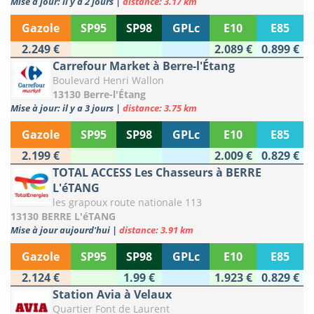
Mise à jour: il y a 2 jours
|
distance: 3.17 km
Gazole
SP95
SP98
GPLc
E10
E85
2.249 €
2.089 €
0.899 €
Carrefour Market à Berre-l'Étang
Boulevard Henri Wallon
13130 Berre-l'Étang
Mise à jour: il y a 3 jours
|
distance: 3.75 km
Gazole
SP95
SP98
GPLc
E10
E85
2.199 €
2.009 €
0.829 €
TOTAL ACCESS Les Chasseurs à BERRE
L'éTANG
les grapoux route nationale 113
13130 BERRE L'éTANG
Mise à jour aujourd'hui
|
distance: 3.91 km
Gazole
SP95
SP98
GPLc
E10
E85
2.124 €
1.99 €
1.923 €
0.829 €
Station Avia à Velaux
Quartier Font de Laurent