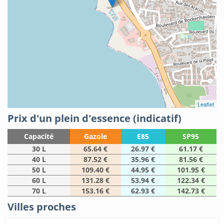
Leaflet
Prix d'un plein d'essence (indicatif)
Capacité
Gazole
E85
SP95
30 L
65.64 €
26.97 €
61.17 €
40 L
87.52 €
35.96 €
81.56 €
50 L
109.40 €
44.95 €
101.95 €
60 L
131.28 €
53.94 €
122.34 €
70 L
153.16 €
62.93 €
142.73 €
Villes proches