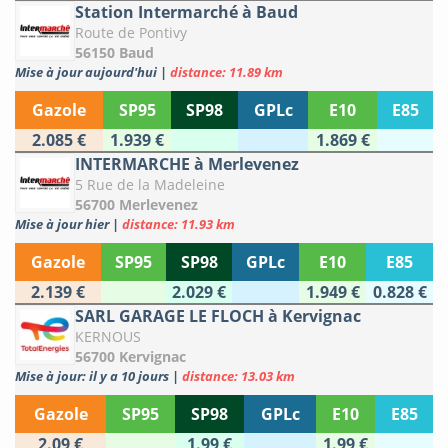
Station Intermarché à Baud
Route de Pontivy
56150 Baud
Mise à jour aujourd'hui
|
distance: 11.89 km
Gazole
SP95
SP98
GPLc
E10
E85
2.085 €
1.939 €
1.869 €
INTERMARCHE à Merlevenez
5 Rue de la Madeleine
56700 Merlevenez
Mise à jour hier
|
distance: 11.93 km
Gazole
SP95
SP98
GPLc
E10
E85
2.139 €
2.029 €
1.949 €
0.828 €
SARL GARAGE LE FLOCH à Kervignac
KERNOUS
56700 Kervignac
Mise à jour: il y a 10 jours
|
distance: 13.03 km
Gazole
SP95
SP98
GPLc
E10
E85
2.09 €
1.99 €
1.99 €