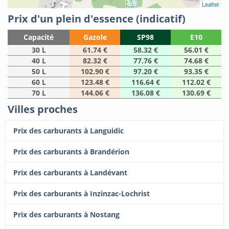
Leaflet
Prix d'un plein d'essence (indicatif)
Capacité
Gazole
SP98
E10
30 L
61.74 €
58.32 €
56.01 €
40 L
82.32 €
77.76 €
74.68 €
50 L
102.90 €
97.20 €
93.35 €
60 L
123.48 €
116.64 €
112.02 €
70 L
144.06 €
136.08 €
130.69 €
Villes proches
Prix des carburants à Languidic
Prix des carburants à Brandérion
Prix des carburants à Landévant
Prix des carburants à Inzinzac-Lochrist
Prix des carburants à Nostang