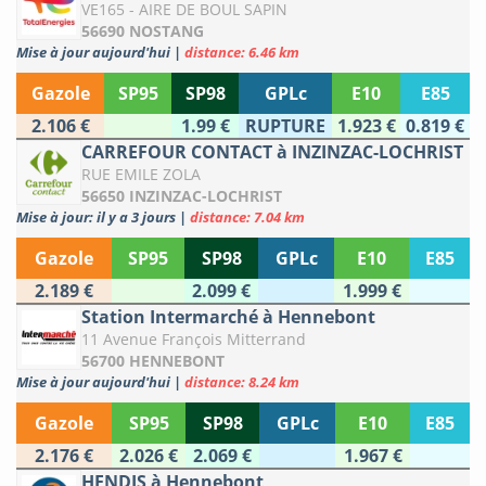
VE165 - AIRE DE BOUL SAPIN
56690 NOSTANG
Mise à jour aujourd'hui
|
distance: 6.46 km
Gazole
SP95
SP98
GPLc
E10
E85
2.106 €
1.99 €
RUPTURE
1.923 €
0.819 €
CARREFOUR CONTACT à INZINZAC-LOCHRIST
RUE EMILE ZOLA
56650 INZINZAC-LOCHRIST
Mise à jour: il y a 3 jours
|
distance: 7.04 km
Gazole
SP95
SP98
GPLc
E10
E85
2.189 €
2.099 €
1.999 €
Station Intermarché à Hennebont
11 Avenue François Mitterrand
56700 HENNEBONT
Mise à jour aujourd'hui
|
distance: 8.24 km
Gazole
SP95
SP98
GPLc
E10
E85
2.176 €
2.026 €
2.069 €
1.967 €
HENDIS à Hennebont