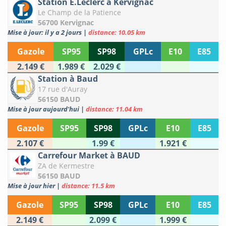
Station E.Leclerc à Kervignac
Le Champ de la Patience
56700 Kervignac
Mise à jour: il y a 2 jours
|
distance: 10.05 km
Gazole
SP95
SP98
GPLc
E10
E85
2.149 €
1.989 €
2.029 €
Station à Baud
17 rue d'Auray
56150 BAUD
Mise à jour aujourd'hui
|
distance: 11.04 km
Gazole
SP95
SP98
GPLc
E10
E85
2.107 €
1.99 €
1.921 €
Carrefour Market à BAUD
ZA de Kermestre
56150 BAUD
Mise à jour hier
|
distance: 11.5 km
Gazole
SP95
SP98
GPLc
E10
E85
2.149 €
2.099 €
1.999 €