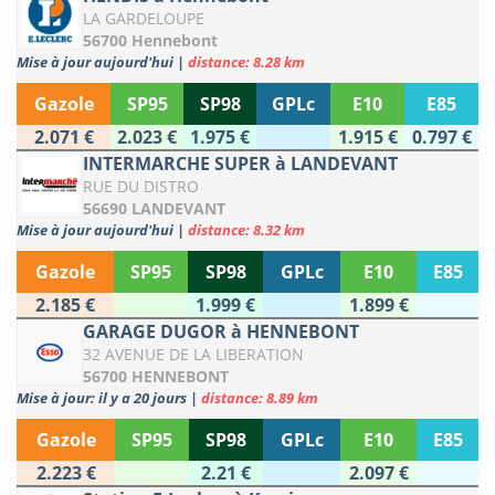
LA GARDELOUPE
56700 Hennebont
Mise à jour aujourd'hui
|
distance: 8.28 km
Gazole
SP95
SP98
GPLc
E10
E85
2.071 €
2.023 €
1.975 €
1.915 €
0.797 €
INTERMARCHE SUPER à LANDEVANT
RUE DU DISTRO
56690 LANDEVANT
Mise à jour aujourd'hui
|
distance: 8.32 km
Gazole
SP95
SP98
GPLc
E10
E85
2.185 €
1.999 €
1.899 €
GARAGE DUGOR à HENNEBONT
32 AVENUE DE LA LIBERATION
56700 HENNEBONT
Mise à jour: il y a 20 jours
|
distance: 8.89 km
Gazole
SP95
SP98
GPLc
E10
E85
2.223 €
2.21 €
2.097 €