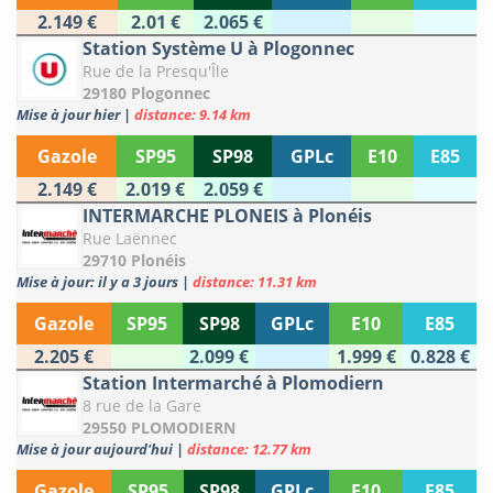
2.149 €
2.01 €
2.065 €
Station Système U à Plogonnec
Rue de la Presqu'Île
29180 Plogonnec
Mise à jour hier
|
distance: 9.14 km
Gazole
SP95
SP98
GPLc
E10
E85
2.149 €
2.019 €
2.059 €
INTERMARCHE PLONEIS à Plonéis
Rue Laënnec
29710 Plonéis
Mise à jour: il y a 3 jours
|
distance: 11.31 km
Gazole
SP95
SP98
GPLc
E10
E85
2.205 €
2.099 €
1.999 €
0.828 €
Station Intermarché à Plomodiern
8 rue de la Gare
29550 PLOMODIERN
Mise à jour aujourd'hui
|
distance: 12.77 km
Gazole
SP95
SP98
GPLc
E10
E85