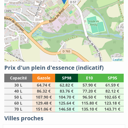
Leaflet
Prix d'un plein d'essence (indicatif)
Capacité
Gazole
SP98
E10
SP95
30 L
64.74 €
62.82 €
57.90 €
61.59 €
40 L
86.32 €
83.76 €
77.20 €
82.12 €
50 L
107.90 €
104.70 €
96.50 €
102.65 €
60 L
129.48 €
125.64 €
115.80 €
123.18 €
70 L
151.06 €
146.58 €
135.10 €
143.71 €
Villes proches