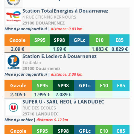
Station TotalEnergies à Douarnenez
4 RUE ETIENNE KERNOURS
29100 DOUARNENEZ
Mise à jour aujourd'hui
|
distance: 0.83 km
Gazole
SP95
SP98
GPLc
E10
E85
2.09 €
1.99 €
1.883 €
0.829 €
Station E.Leclerc à Douarnenez
Toubalan
29100 Douarnenez
Mise à jour aujourd'hui
|
distance: 2.38 km
Gazole
SP95
SP98
GPLc
E10
E85
2.105 €
1.995 €
2.089 €
SUPER U - SARL HEOL à LANDUDEC
RUE DES ECOLES
29710 LANDUDEC
Mise à jour hier
|
distance: 9.12 km
Gazole
SP95
SP98
GPLc
E10
E85