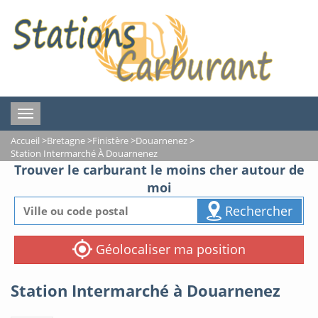
Toggle
navigation
Accueil
>
Bretagne
>
Finistère
>
Douarnenez
>
Station Intermarché À Douarnenez
Trouver le carburant le moins cher autour de
moi
Rechercher
Géolocaliser ma position
Station Intermarché à Douarnenez