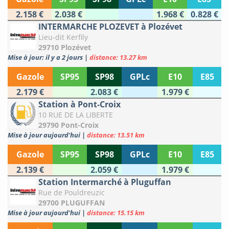
2.158 €
2.038 €
1.968 €
0.828 €
INTERMARCHE PLOZEVET à Plozévet
Lieu-dit Kerfily
29710 Plozévet
Mise à jour: il y a 2 jours
|
distance: 13.27 km
Gazole
SP95
SP98
GPLc
E10
E85
2.179 €
2.083 €
1.979 €
Station à Pont-Croix
10 RUE DE LA LIBERTE
29790 Pont-Croix
Mise à jour aujourd'hui
|
distance: 13.51 km
Gazole
SP95
SP98
GPLc
E10
E85
2.139 €
2.059 €
1.979 €
Station Intermarché à Pluguffan
Rue de Pouldreuzic
29700 PLUGUFFAN
Mise à jour aujourd'hui
|
distance: 15.15 km