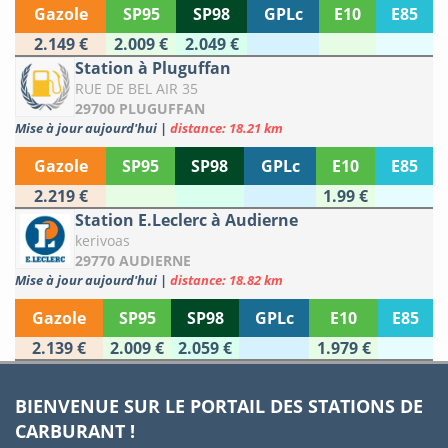
Gazole
SP95
SP98
GPLc
E10
E85
2.149 €
2.009 €
2.049 €
Station à Pluguffan
RUE DE BEL AIR 35
29700 PLUGUFFAN
Mise à jour aujourd'hui
|
distance: 18.21 km
Gazole
SP95
SP98
GPLc
E10
E85
2.219 €
1.99 €
Station E.Leclerc à Audierne
kerivoas
29770 AUDIERNE
Mise à jour aujourd'hui
|
distance: 18.82 km
Gazole
SP95
SP98
GPLc
E10
E85
2.139 €
2.009 €
2.059 €
1.979 €
BIENVENUE SUR LE PORTAIL DES STATIONS DE
CARBURANT !