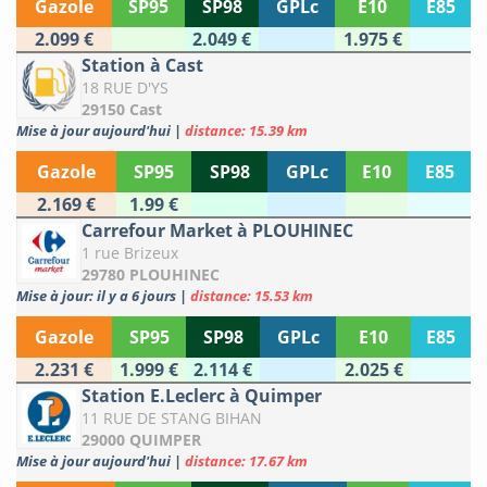
Gazole
SP95
SP98
GPLc
E10
E85
2.099 €
2.049 €
1.975 €
Station à Cast
18 RUE D'YS
29150 Cast
Mise à jour aujourd'hui
|
distance: 15.39 km
Gazole
SP95
SP98
GPLc
E10
E85
2.169 €
1.99 €
Carrefour Market à PLOUHINEC
1 rue Brizeux
29780 PLOUHINEC
Mise à jour: il y a 6 jours
|
distance: 15.53 km
Gazole
SP95
SP98
GPLc
E10
E85
2.231 €
1.999 €
2.114 €
2.025 €
Station E.Leclerc à Quimper
11 RUE DE STANG BIHAN
29000 QUIMPER
Mise à jour aujourd'hui
|
distance: 17.67 km