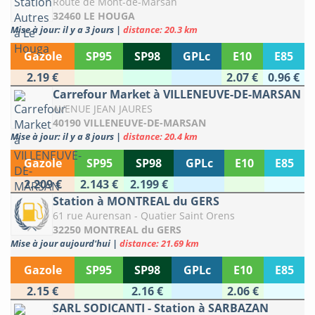
Route de Mont-de-Marsan
32460 LE HOUGA
Mise à jour: il y a 3 jours
|
distance: 20.3 km
Gazole
SP95
SP98
GPLc
E10
E85
2.19 €
2.07 €
0.96 €
Carrefour Market à VILLENEUVE-DE-MARSAN
AVENUE JEAN JAURES
40190 VILLENEUVE-DE-MARSAN
Mise à jour: il y a 8 jours
|
distance: 20.4 km
Gazole
SP95
SP98
GPLc
E10
E85
2.209 €
2.143 €
2.199 €
Station à MONTREAL du GERS
61 rue Aurensan - Quatier Saint Orens
32250 MONTREAL du GERS
Mise à jour aujourd'hui
|
distance: 21.69 km
Gazole
SP95
SP98
GPLc
E10
E85
2.15 €
2.16 €
2.06 €
SARL SODICANTI - Station à SARBAZAN