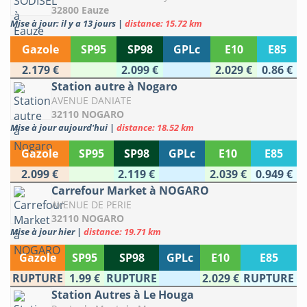
32800 Eauze
Mise à jour: il y a 13 jours
|
distance: 15.72 km
Gazole
SP95
SP98
GPLc
E10
E85
2.179 €
2.099 €
2.029 €
0.86 €
Station autre à Nogaro
AVENUE DANIATE
32110 NOGARO
Mise à jour aujourd'hui
|
distance: 18.52 km
Gazole
SP95
SP98
GPLc
E10
E85
2.099 €
2.119 €
2.039 €
0.949 €
Carrefour Market à NOGARO
AVENUE DE PERIE
32110 NOGARO
Mise à jour hier
|
distance: 19.71 km
Gazole
SP95
SP98
GPLc
E10
E85
RUPTURE
1.99 €
RUPTURE
2.029 €
RUPTURE
Station Autres à Le Houga