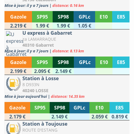
Mise à jour: il y a 7 jours
|
distance: 0.16 km
Gazole
SP95
SP98
GPLc
E10
E85
2.219 €
1.99 €
1.99 €
1.05 €
U express à Gabarret
za LAMARRAQUE
40310 Gabarret
Mise à jour: il y a 7 jours
|
distance: 8.13 km
Gazole
SP95
SP98
GPLc
E10
E85
2.199 €
2.095 €
2.149 €
Station à Losse
8 D933N
40240 LOSSE
Mise à jour aujourd'hui
|
distance: 14.35 km
Gazole
SP95
SP98
GPLc
E10
E85
2.179 €
2.149 €
2.059 €
0.819 €
Station à Toujouse
ROUTE D'ESTANG