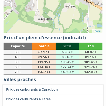
Leaflet
Prix d'un plein d'essence (indicatif)
Capacité
Gazole
SP98
E10
30 L
67.17 €
63.87 €
60.87 €
40 L
89.56 €
85.16 €
81.16 €
50 L
111.95 €
106.45 €
101.45 €
60 L
134.34 €
127.74 €
121.74 €
70 L
156.73 €
149.03 €
142.03 €
Villes proches
Prix des carburants à Cazaubon
Prix des carburants à Larée