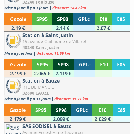
32240 Toujouse
Mise à jour: il y a 3 jours
|
distance: 14.42 km
Gazole
SP95
SP98
GPLc
E10
E85
2.19 €
2.14 €
2.07 €
Station à Saint Justin
15 avenue Guillaume de Villaret
40240 Saint Justin
Mise à jour hier
|
distance: 14.69 km
Gazole
SP95
SP98
GPLc
E10
E85
2.199 €
2.065 €
2.119 €
Station à Eauze
RTE DE MANCIET
32800 EAUZE
Mise à jour: il y a 13 jours
|
distance: 15.71 km
Gazole
SP95
SP98
GPLc
E10
E85
2.179 €
2.099 €
2.029 €
SAS SODISEL à Eauze
Avenue Ernest Aimé Touyarou