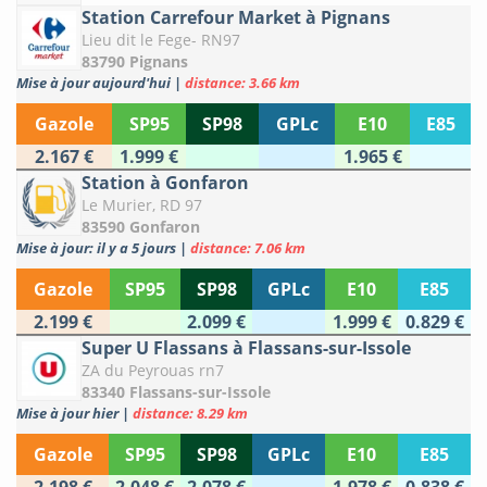
Station Carrefour Market à Pignans
Lieu dit le Fege- RN97
83790 Pignans
Mise à jour aujourd'hui
|
distance: 3.66 km
Gazole
SP95
SP98
GPLc
E10
E85
2.167 €
1.999 €
1.965 €
Station à Gonfaron
Le Murier, RD 97
83590 Gonfaron
Mise à jour: il y a 5 jours
|
distance: 7.06 km
Gazole
SP95
SP98
GPLc
E10
E85
2.199 €
2.099 €
1.999 €
0.829 €
Super U Flassans à Flassans-sur-Issole
ZA du Peyrouas rn7
83340 Flassans-sur-Issole
Mise à jour hier
|
distance: 8.29 km
Gazole
SP95
SP98
GPLc
E10
E85