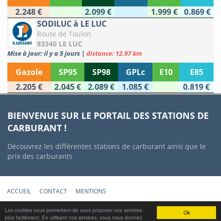
2.248 €
2.099 €
1.999 €
0.869 €
SODILUC à LE LUC
Route de Toulon
83340 LE LUC
Mise à jour: il y a 5 jours
|
distance: 12.97 km
Gazole
SP95
SP98
GPLc
E10
E85
2.205 €
2.045 €
2.089 €
1.085 €
0.819 €
BIENVENUE SUR LE PORTAIL DES STATIONS DE
CARBURANT !
Découvrez les différentes stations de carburant ainsi que le
prix des carburants
ACCUEIL
CONTACT
MENTIONS
Copyright © 2012-2022 Stations-Carburant.com / v5.0.0 (29/06/2022)
Les cookies nous permettent de vous proposer nos services
Ok
plus facilement. En utilisant nos services, vous nous donnez
Prix des carburants mis à jour quotidiennement à partir des données