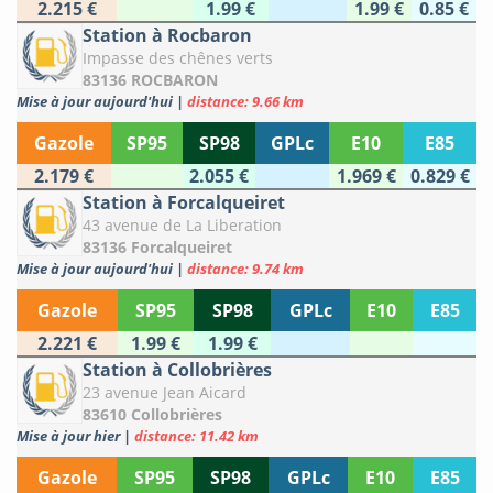
2.215 €
1.99 €
1.99 €
0.85 €
Station à Rocbaron
Impasse des chênes verts
83136 ROCBARON
Mise à jour aujourd'hui
|
distance: 9.66 km
Gazole
SP95
SP98
GPLc
E10
E85
2.179 €
2.055 €
1.969 €
0.829 €
Station à Forcalqueiret
43 avenue de La Liberation
83136 Forcalqueiret
Mise à jour aujourd'hui
|
distance: 9.74 km
Gazole
SP95
SP98
GPLc
E10
E85
2.221 €
1.99 €
1.99 €
Station à Collobrières
23 avenue Jean Aicard
83610 Collobrières
Mise à jour hier
|
distance: 11.42 km
Gazole
SP95
SP98
GPLc
E10
E85