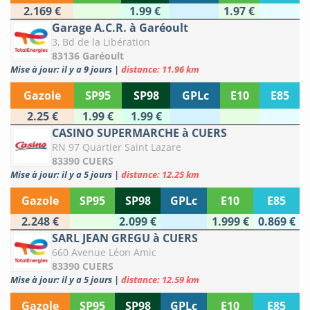
2.169 €
1.99 €
1.97 €
Garage A.C.R. à Garéoult
3, Bd de la Libération
83136 Garéoult
Mise à jour: il y a 9 jours
|
distance: 11.96 km
Gazole
SP95
SP98
GPLc
E10
E85
2.25 €
1.99 €
1.99 €
CASINO SUPERMARCHE à CUERS
RN 97 Quartier Saint Lazare
83390 CUERS
Mise à jour: il y a 5 jours
|
distance: 12.25 km
Gazole
SP95
SP98
GPLc
E10
E85
2.248 €
2.099 €
1.999 €
0.869 €
SARL JEAN GREGU à CUERS
660 Avenue Léon Amic
83390 CUERS
Mise à jour: il y a 5 jours
|
distance: 12.59 km
Gazole
SP95
SP98
GPLc
E10
E85