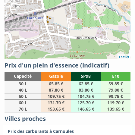
Leaflet
Prix d'un plein d'essence (indicatif)
Capacité
Gazole
SP98
E10
30 L
65.85 €
62.85 €
59.85 €
40 L
87.80 €
83.80 €
79.80 €
50 L
109.75 €
104.75 €
99.75 €
60 L
131.70 €
125.70 €
119.70 €
70 L
153.65 €
146.65 €
139.65 €
Villes proches
Prix des carburants à Carnoules