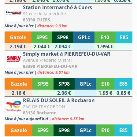
2.198 €
2.048 €
2.078 €
1.978 €
0.838 €
Station Intermarché à Cuers
91 rue de la merlette
83390 CUERS
Mise à jour hier
|
distance: 9.3 km
Gazole
SP95
SP98
GPLc
E10
E85
2.194 €
2.044 €
2.094 €
1.994 €
Simply market à PIERREFEU-DU-VAR
Avenue Frédéric Mistral
83390 PIERREFEU-DU-VAR
Mise à jour hier
|
distance: 9.51 km
Gazole
SP95
SP98
GPLc
E10
E85
2.16 €
2.06 €
1.95 €
0.85 €
RELAIS DU SOLEIL à Rocbaron
ZAC DE FRAY REDON
83136 Rocbaron
Mise à jour aujourd'hui
|
distance: 9.55 km
Gazole
SP95
SP98
GPLc
E10
E85