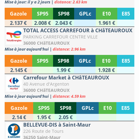
Mise à jour: il y a 2 jours
|
distance: 2.63 km
Gazole
SP95
SP98
GPLc
E10
E85
2.137 €
2.008 €
2.043 €
1.961 €
TOTAL ACCESS CARREFOUR à CHâTEAUROUX
PARKING CARREFOUR CENTRE VILLE
36000 CHâTEAUROUX
Mise à jour aujourd'hui
|
distance: 2.96 km
Gazole
SP95
SP98
GPLc
E10
E85
2.145 €
1.99 €
1.928 €
Carrefour Market à CHâTEAUROUX
40 Avenue d'Argenton
36000 CHâTEAUROUX
Mise à jour aujourd'hui
|
distance: 4.59 km
Gazole
SP95
SP98
GPLc
E10
E85
2.14 €
1.95 €
2.05 €
BELLEVUE-DIS à Saint-Maur
226 Route de Tours
36250 Saint-Maur