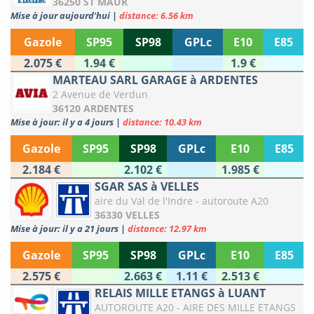
36250 ST MAUR
Mise à jour aujourd'hui
|
distance: 6.56 km
Gazole
SP95
SP98
GPLc
E10
E85
2.075 €
1.94 €
1.9 €
MARTEAU SARL GARAGE à ARDENTES
2 Avenue de Verdun
36120 ARDENTES
Mise à jour: il y a 4 jours
|
distance: 10.43 km
Gazole
SP95
SP98
GPLc
E10
E85
2.184 €
2.102 €
1.985 €
SGAR SAS à VELLES
aire du Val de l'Indre - autoroute A20
36330 VELLES
Mise à jour: il y a 21 jours
|
distance: 12.97 km
Gazole
SP95
SP98
GPLc
E10
E85
2.575 €
2.663 €
1.11 €
2.513 €
RELAIS MILLE ETANGS à LUANT
AUTOROUTE A20 - AIRE DES MILLE ETANGS