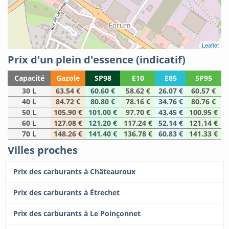
Leaflet
Prix d'un plein d'essence (indicatif)
Capacité
Gazole
SP98
E10
E85
SP95
30 L
63.54 €
60.60 €
58.62 €
26.07 €
60.57 €
40 L
84.72 €
80.80 €
78.16 €
34.76 €
80.76 €
50 L
105.90 €
101.00 €
97.70 €
43.45 €
100.95 €
60 L
127.08 €
121.20 €
117.24 €
52.14 €
121.14 €
70 L
148.26 €
141.40 €
136.78 €
60.83 €
141.33 €
Villes proches
Prix des carburants à Châteauroux
Prix des carburants à Étrechet
Prix des carburants à Le Poinçonnet