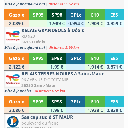
Mise à jour aujourd'hui
|
distance: 5.62 km
Gazole
SP95
SP98
GPLc
E10
E85
2.089 €
1.989 €
0.994 €
1.909 €
0.859 €
RELAIS GRANDEOLS à Déols
RD 920
36130 Déols
Mise à jour aujourd'hui
|
distance: 5.99 km
Gazole
SP95
SP98
GPLc
E10
E85
2.122 €
1.99 €
1.914 €
0.871 €
RELAIS TERRES NOIRES à Saint-Maur
96 AVENUE D'OCCITANIE
36250 Saint-Maur
Mise à jour hier
|
distance: 6.51 km
Gazole
SP95
SP98
GPLc
E10
E85
2.086 €
1.99 €
1.938 €
0.839 €
Sas cap sud à ST MAUR
boulevard du franc