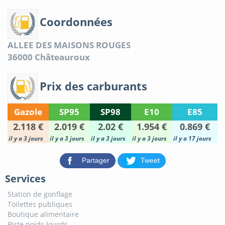
Coordonnées
ALLEE DES MAISONS ROUGES
36000
Châteauroux
Prix des carburants
Gazole
SP95
SP98
E10
E85
2.118 €
2.019 €
2.02 €
1.954 €
0.869 €
il y a 3 jours
il y a 3 jours
il y a 3 jours
il y a 3 jours
il y a 17 jours
Partager
Tweet
Services
Station de gonflage
Toilettes publiques
Boutique alimentaire
Piste poids lourds