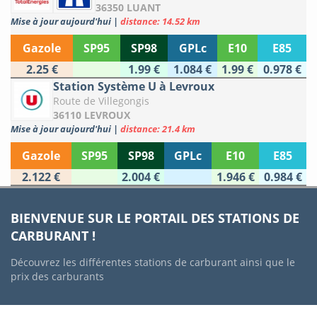
36350 LUANT
Mise à jour aujourd'hui
|
distance: 14.52 km
Gazole
SP95
SP98
GPLc
E10
E85
2.25 €
1.99 €
1.084 €
1.99 €
0.978 €
Station Système U à Levroux
Route de Villegongis
36110 LEVROUX
Mise à jour aujourd'hui
|
distance: 21.4 km
Gazole
SP95
SP98
GPLc
E10
E85
2.122 €
2.004 €
1.946 €
0.984 €
BIENVENUE SUR LE PORTAIL DES STATIONS DE
CARBURANT !
Découvrez les différentes stations de carburant ainsi que le
prix des carburants