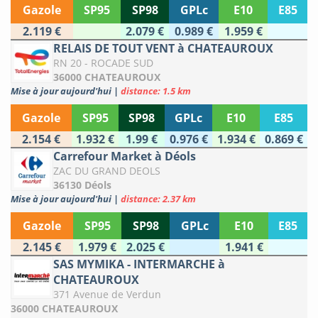
Gazole
SP95
SP98
GPLc
E10
E85
2.119 €
2.079 €
0.989 €
1.959 €
RELAIS DE TOUT VENT à CHATEAUROUX
RN 20 - ROCADE SUD
36000 CHATEAUROUX
Mise à jour aujourd'hui
|
distance: 1.5 km
Gazole
SP95
SP98
GPLc
E10
E85
2.154 €
1.932 €
1.99 €
0.976 €
1.934 €
0.869 €
Carrefour Market à Déols
ZAC DU GRAND DEOLS
36130 Déols
Mise à jour aujourd'hui
|
distance: 2.37 km
Gazole
SP95
SP98
GPLc
E10
E85
2.145 €
1.979 €
2.025 €
1.941 €
SAS MYMIKA - INTERMARCHE à
CHATEAUROUX
371 Avenue de Verdun
36000 CHATEAUROUX