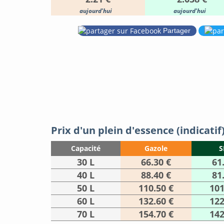
aujourd'hui
aujourd'hui
Partager
Prix d'un plein d'essence (indicatif
Capacité
Gazole
S
30 L
66.30 €
61
40 L
88.40 €
81
50 L
110.50 €
101
60 L
132.60 €
122
70 L
154.70 €
142