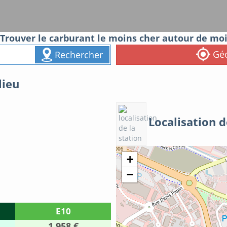
Trouver le carburant le moins cher autour de mo
Géo
Rechercher
lieu
Localisation d
+
−
E10
1.958 €