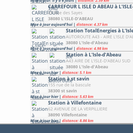
Mise à jour: il y a 6 jours
|
distance: 2.59 km
CARREFOUR L ISLE D ABEAU à L'ISL
25 Rue des Sayes
38080 L'ISLE-D'ABEAU
Mise à jour aujourd'hui
|
distance: 4.37 km
Station TotalEnergies à L'Is
AUTOROUTE A43 - AIRE L'ISLE D
38080 L'Isle-d'Abeau
Mise à jour aujourd'hui
|
distance: 4.98 km
Station à L'Isle-d'Abeau
A43 AIRE DE L'ISLE-D'ABEAU SUD
38080 L'Isle-d'Abeau
Mise à jour hier
|
distance: 5.1 km
Station à st savin
155 rue de la bascule
38300 st savin
Mise à jour hier
|
distance: 5.63 km
Station à Villefontaine
62 AVENUE DE LA VERPILLIERE
38090 Villefontaine
Mise à jour hier
|
distance: 8.86 km