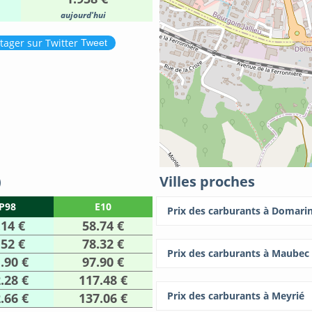
aujourd'hui
Tweet
)
Villes proches
P98
E10
Prix des carburants à Domari
.14 €
58.74 €
.52 €
78.32 €
Prix des carburants à Maubec
.90 €
97.90 €
.28 €
117.48 €
Prix des carburants à Meyrié
.66 €
137.06 €