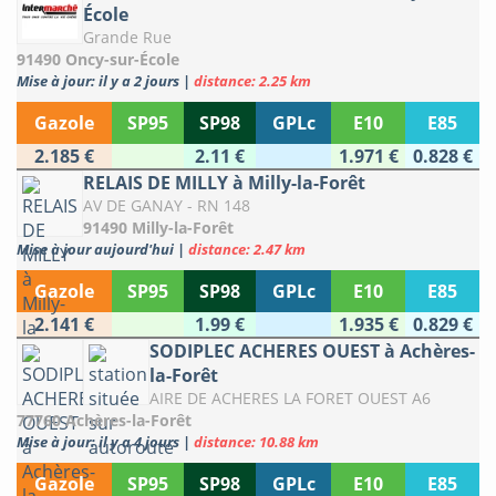
École
Grande Rue
91490 Oncy-sur-École
Mise à jour: il y a 2 jours
|
distance: 2.25 km
Gazole
SP95
SP98
GPLc
E10
E85
2.185 €
2.11 €
1.971 €
0.828 €
RELAIS DE MILLY à Milly-la-Forêt
AV DE GANAY - RN 148
91490 Milly-la-Forêt
Mise à jour aujourd'hui
|
distance: 2.47 km
Gazole
SP95
SP98
GPLc
E10
E85
2.141 €
1.99 €
1.935 €
0.829 €
SODIPLEC ACHERES OUEST à Achères-
la-Forêt
AIRE DE ACHERES LA FORET OUEST A6
77760 Achères-la-Forêt
Mise à jour: il y a 4 jours
|
distance: 10.88 km
Gazole
SP95
SP98
GPLc
E10
E85