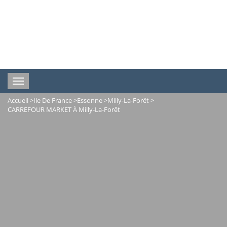
Toggle
navigation
Accueil
>
Ile De France
>
Essonne
>
Milly-La-Forêt
>
CARREFOUR MARKET À Milly-La-Forêt