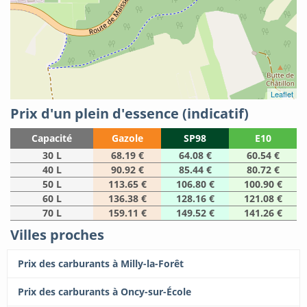
Leaflet
Prix d'un plein d'essence (indicatif)
Capacité
Gazole
SP98
E10
30 L
68.19 €
64.08 €
60.54 €
40 L
90.92 €
85.44 €
80.72 €
50 L
113.65 €
106.80 €
100.90 €
60 L
136.38 €
128.16 €
121.08 €
70 L
159.11 €
149.52 €
141.26 €
Villes proches
Prix des carburants à Milly-la-Forêt
Prix des carburants à Oncy-sur-École