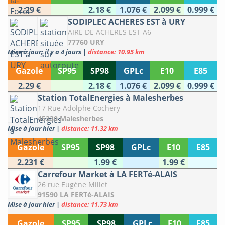
2.29 €
2.18 €
1.076 €
2.099 €
0.999 €
SODIPLEC ACHERES EST à URY
AIRE DE ACHERES EST A6
77760 URY
Mise à jour: il y a 4 jours
|
distance: 10.95 km
Gazole
SP95
SP98
GPLc
E10
E85
2.29 €
2.18 €
1.076 €
2.099 €
0.999 €
Station TotalEnergies à Malesherbes
17 Rue Adolphe Cochery
45330 Malesherbes
Mise à jour hier
|
distance: 11.32 km
Gazole
SP95
SP98
GPLc
E10
E85
2.231 €
1.99 €
1.99 €
Carrefour Market à LA FERTé-ALAIS
26 rue Eugène Millet
91590 LA FERTé-ALAIS
Mise à jour hier
|
distance: 11.73 km
Gazole
SP95
SP98
GPLc
E10
E85