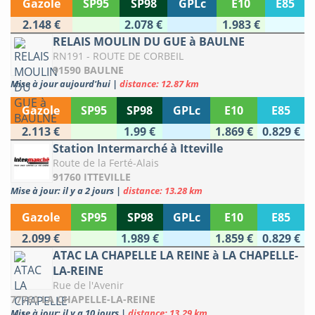
Gazole
SP95
SP98
GPLc
E10
E85
2.148 €
2.078 €
1.983 €
RELAIS MOULIN DU GUE à BAULNE
RN191 - ROUTE DE CORBEIL
91590 BAULNE
Mise à jour aujourd'hui
|
distance: 12.87 km
Gazole
SP95
SP98
GPLc
E10
E85
2.113 €
1.99 €
1.869 €
0.829 €
Station Intermarché à Itteville
Route de la Ferté-Alais
91760 ITTEVILLE
Mise à jour: il y a 2 jours
|
distance: 13.28 km
Gazole
SP95
SP98
GPLc
E10
E85
2.099 €
1.989 €
1.859 €
0.829 €
ATAC LA CHAPELLE LA REINE à LA CHAPELLE-
LA-REINE
Rue de l'Avenir
77760 LA CHAPELLE-LA-REINE
Mise à jour: il y a 10 jours
|
distance: 13.29 km