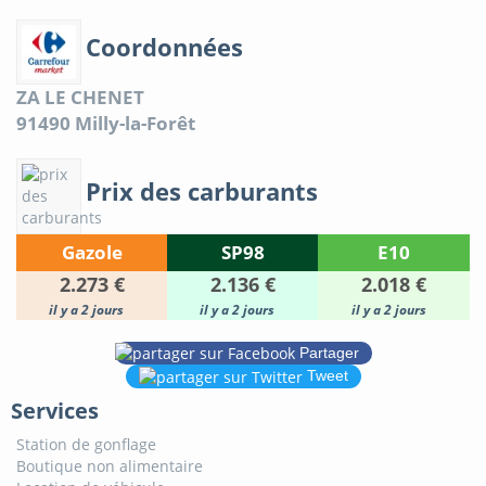
Coordonnées
ZA LE CHENET
91490
Milly-la-Forêt
Prix des carburants
Gazole
SP98
E10
2.273 €
2.136 €
2.018 €
il y a 2 jours
il y a 2 jours
il y a 2 jours
Partager
Tweet
Services
Station de gonflage
Boutique non alimentaire