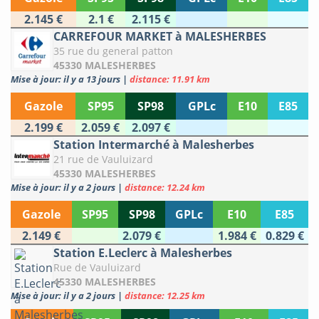
2.145 €
2.1 €
2.115 €
CARREFOUR MARKET à MALESHERBES
35 rue du general patton
45330 MALESHERBES
Mise à jour: il y a 13 jours
|
distance: 11.91 km
Gazole
SP95
SP98
GPLc
E10
E85
2.199 €
2.059 €
2.097 €
Station Intermarché à Malesherbes
21 rue de Vauluizard
45330 MALESHERBES
Mise à jour: il y a 2 jours
|
distance: 12.24 km
Gazole
SP95
SP98
GPLc
E10
E85
2.149 €
2.079 €
1.984 €
0.829 €
Station E.Leclerc à Malesherbes
Rue de Vauluizard
45330 MALESHERBES
Mise à jour: il y a 2 jours
|
distance: 12.25 km