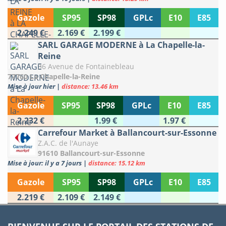
Gazole
SP95
SP98
GPLc
E10
E85
2.249 €
2.169 €
2.199 €
SARL GARAGE MODERNE à La Chapelle-la-
Reine
36 Avenue de Fontainebleau
77760 La Chapelle-la-Reine
Mise à jour hier
|
distance: 13.46 km
Gazole
SP95
SP98
GPLc
E10
E85
2.232 €
1.99 €
1.97 €
Carrefour Market à Ballancourt-sur-Essonne
Z.A.C. de l'Aunaye
91610 Ballancourt-sur-Essonne
Mise à jour: il y a 7 jours
|
distance: 15.12 km
Gazole
SP95
SP98
GPLc
E10
E85
2.219 €
2.109 €
2.149 €